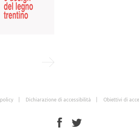
20 gen 2025
Venerdì 24 gennaio 2025. Vi sono
pochi luoghi sull’arco alpino dove
l’abete rosso trova le...
LEGGI TUTTO
 policy
Dichiarazione di accessibilità
Obiettivi di acce