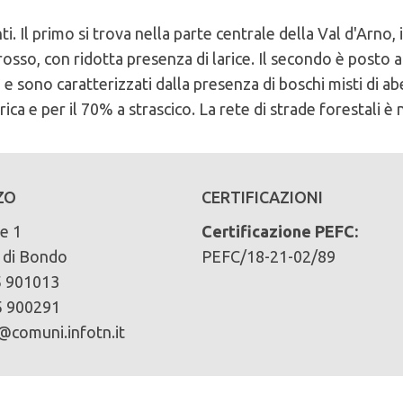
nti. Il primo si trova nella parte centrale della Val d'Arn
 rosso, con ridotta presenza di larice. Il secondo è posto
 e sono caratterizzati dalla presenza di boschi misti di a
rica e per il 70% a strascico. La rete di strade forestali è
 del comune di Comune di Bondo
cliccando qui
ZO
CERTIFICAZIONI
e 1
Certificazione PEFC:
ari):
di Bondo
PEFC/18-21-02/89
5 901013
5 900291
ino silvestre 4% faggio 2%
@comuni.infotn.it