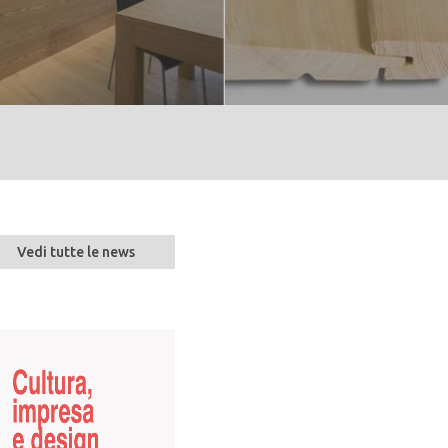
Vedi tutte le news
ER
Asta di legname di
pregio nella
ONE
foresta demaniale
di Paneveggio