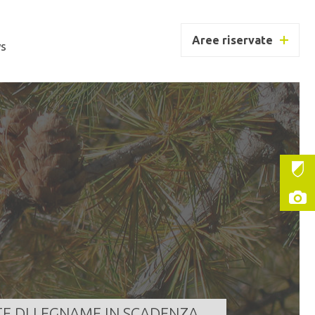
Aree riservate
s
UC BORZAGO
ntità
186,000 m³
a scadenza
07/08/2026 11:30:00
LEGGI TUTTO
TE DI LEGNAME IN SCADENZA