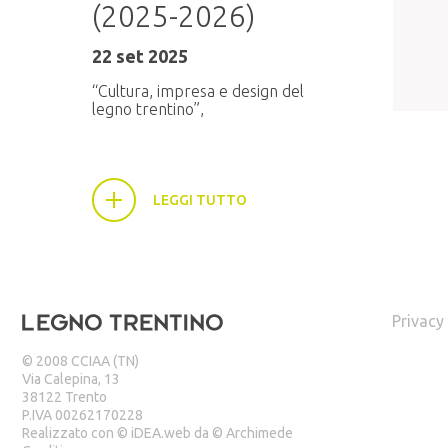
6:30,
(2025-2026)
22 set 2025
“Cultura, impresa e design del
legno trentino”,
LEGGI TUTTO
Privacy
© 2008 CCIAA (TN)
Via Calepina, 13
38122 Trento
P.IVA 00262170228
Realizzato con ©
iDEA.web
da ©
Archimede