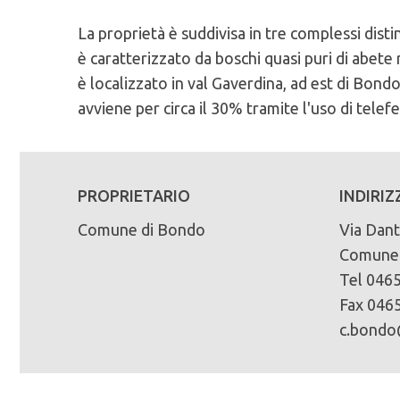
La proprietà è suddivisa in tre complessi disti
Caratteristiche Stazionali:
PEFC n°:
Massa legnosa ad ettaro:
è caratterizzato da boschi quasi puri di abete
Altitudine Minima: 780
PEFC/18-21-02/89
è localizzato in val Gaverdina, ad est di Bondo
Altitudine Massima: 1870
Scadenza del piano di assestamento:
avviene per circa il 30% tramite l'uso di telefe
Altitudine Prevalente: 1334
Scarica la mappa sinottica forestale
2006-2015
Esposizione: sud, sud/ovest
Superficie di proprietà totale (in ettari):
Caratteristiche Geologiche:
672
PROPRIETARIO
INDIRIZ
Substrato Geologico: paragneiss, micascisti
Comune di Bondo
Via Dant
Superficie della fustaia di produzione (in ett
Comune 
528
Tel 046
Composizione specie principali (in %):
Fax 046
abete rosso 86% abete bianco 2% larice 6% p
c.bondo
Tipo di bosco:
fustaia