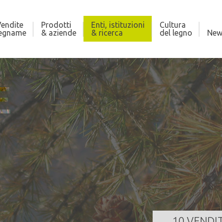
endite
Prodotti
Enti, istituzioni
Cultura
legname
& aziende
& ricerca
del legno
New
E
ALÙ DEL FERSINA
AS
225,000 m³
Qua
za
19/08/2026 11:00:00
Dat
GI TUTTO
10 VENDI