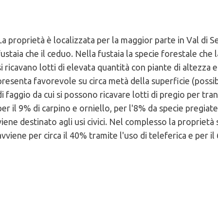
La proprietà è localizzata per la maggior parte in Val di S
fustaia che il ceduo. Nella fustaia la specie forestale che
 del comune di Comune di Borgo Valsugana
si ricavano lotti di elevata quantità con piante di altezza
presenta favorevole su circa metà della superficie (possib
cliccando qui
di faggio da cui si possono ricavare lotti di pregio per tra
per il 9% di carpino e orniello, per l'8% da specie pregiat
viene destinato agli usi civici. Nel complesso la proprietà
ari):
avviene per circa il 40% tramite l'uso di teleferica e per 
pini 10% faggio 17% altre latifoglie 1%