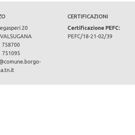
iva (provvigione totale in mc):
ZO
CERTIFICAZIONI
egasperi 20
Certificazione PEFC:
 VALSUGANA
PEFC/18-21-02/39
va (provvigione in mc/ha):
1 758700
1 751095
 la superficie produttiva (incremento corrente totale i
@comune.borgo-
a.tn.it
taro (incremento corrente in mc/ha):
el decennio (ripresa decennale in mc):
zazioni (ripresa annuale in mc/anno):