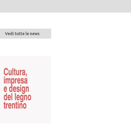
Vedi tutte le news
ER
Asta di legname di
pregio nella
ONE
foresta demaniale
di Paneveggio
20 gen 2025
Venerdì 24 gennaio 2025. Vi sono
pochi luoghi sull’arco alpino dove
l’abete rosso trova le...