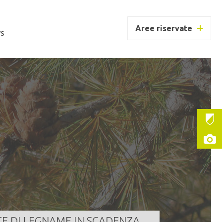
Aree riservate
s
UC BORZAGO
ntità
186,000 m³
a scadenza
07/08/2026 11:30:00
LEGGI TUTTO
TE DI LEGNAME IN SCADENZA