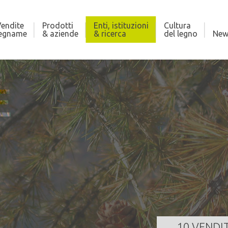
endite
Prodotti
Enti, istituzioni
Cultura
legname
& aziende
& ricerca
del legno
New
E
ALÙ DEL FERSINA
AS
225,000 m³
Qua
za
19/08/2026 11:00:00
Dat
GI TUTTO
10 VENDI