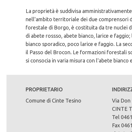
La proprietà è suddivisa amministrativamente 
Caratteristiche Stazionali:
PEFC n°:
Massa legnosa ad ettaro:
nell'ambito territoriale dei due comprensori d
Altitudine Minima: 580
PEFC/18-21-02/125
forestale di Borgo, è costituita da tre nucle
Altitudine Massima: 1840
Scadenza del piano di assestamento:
di abete rossso, abete bianco, larice e faggi
Altitudine Prevalente: 1210
Scarica la mappa sinottica forestale 
2004-2013
bianco sporadico, poco larice e faggio. La se
Esposizione: nord/est, est
il Passo del Brocon. Le formazioni forestali so
Superficie di proprietà totale (in ettari):
Caratteristiche Geologiche:
si consocia in varia misura con l'abete bianco e
2780
Substrato Geologico: calcari
Superficie della fustaia di produzione (in ett
1535
PROPRIETARIO
INDIRIZ
Comune di Cinte Tesino
Composizione specie principali (in %):
Via Don
abete rosso 67% abete bianco 21% larice 7%
CINTE 
Tel 046
Tipo di bosco:
Fax 046
92% fustaia, 8% ceduo