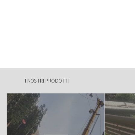
5330
Tipologia di vendita:
Specie Legnose:
Peculiarità o particolarità della proprietà fo
- Associazione Forestale Tesinoambienteb
I NOSTRI PRODOTTI