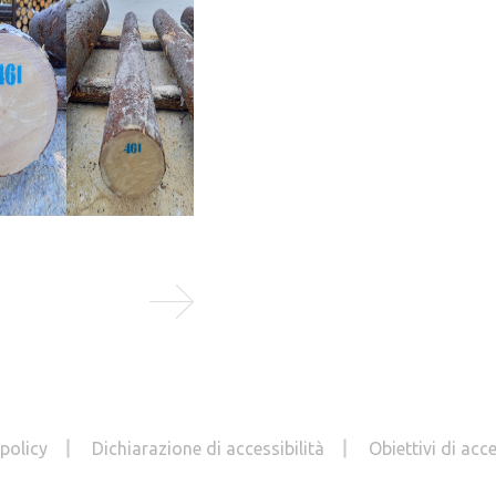
prezzo indice del 
10 set 2024
Su Trading Economics (www.tradinge
indice del prezzo del legname...
LEGGI TUTTO
 policy
Dichiarazione di accessibilità
Obiettivi di acce