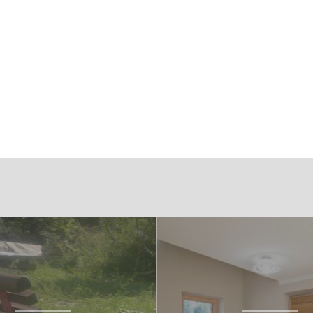
restale:
oscolegno - ZPS LAGORAI IT3120160 - SIC PASSO DEL