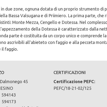
in due zone, ognuna dotata di un proprio strumento di pi
ella Bassa Valsugana e di Priimiero. La prima parte, che r
i distinti: Monte Mezza, Cengello e Dotessa. Nel comples
o; l'appezzamento della Dotessa è caratterizzato dalla ne
del comune di Comune di Cinte Tesino
conda parte è costituita da un corpo unico e comprende la
no ascrivibili all'abieteto con faggio e alla pecceta mont
cliccando qui
 il faggio.
ari):
ZO
CERTIFICAZIONI
 Dalmonego 45
Certificazione PEFC:
 faggio 5%
TESINO
PEFC/18-21-02/125
1 594143
1 594173