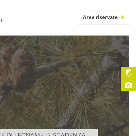
Aree riservate
s
MUNE DI GIUSTINO
ntità
647,000 m³
a scadenza
10/08/2026 11:00:00
LEGGI TUTTO
TE DI LEGNAME IN SCADENZA