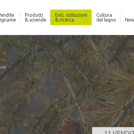
endite
Prodotti
Enti, istituzioni
Cultura
legname
& aziende
& ricerca
del legno
New
E
RZAGO
CO
186,000 m³
Qua
za
07/08/2026 11:30:00
Dat
GI TUTTO
11 VENDI