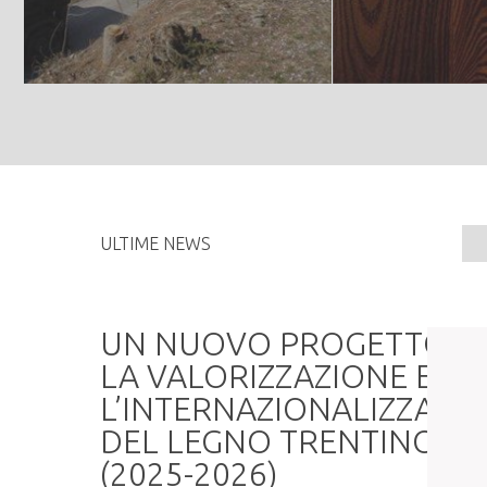
ULTIME NEWS
Asta di legname di
pregio nella
foresta demaniale
di Paneveggio
20 gen 2025