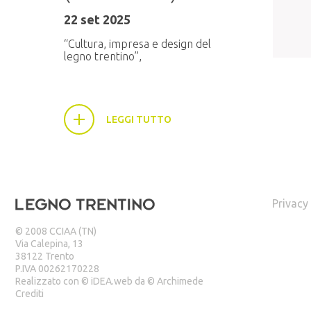
Venerdì 24 gennaio 2025. Vi sono
pochi luoghi sull’arco alpino dove
l’abete rosso trova le...
LEGGI TUTTO
Privacy
© 2008 CCIAA (TN)
Via Calepina, 13
38122 Trento
P.IVA 00262170228
Realizzato con ©
iDEA.web
da ©
Archimede
Crediti