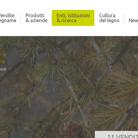
endite
Prodotti
Enti, istituzioni
Cultura
legname
& aziende
& ricerca
del legno
New
E
ASUC BORZAGO
Quantità
186,000 m
00
Data scadenza
07/08/202
LEGGI TUTTO
11 VENDI