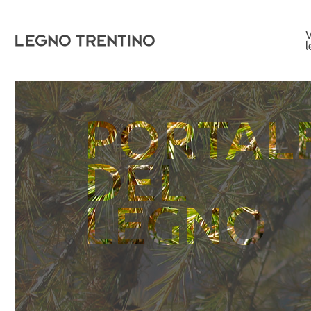
V
PORTAL
DEL
COMUNE DI CROVIANA
LEGNO
Quantità
410,000 m³
Data scadenza
25/08/2026 11:00:
LEGGI TUTTO