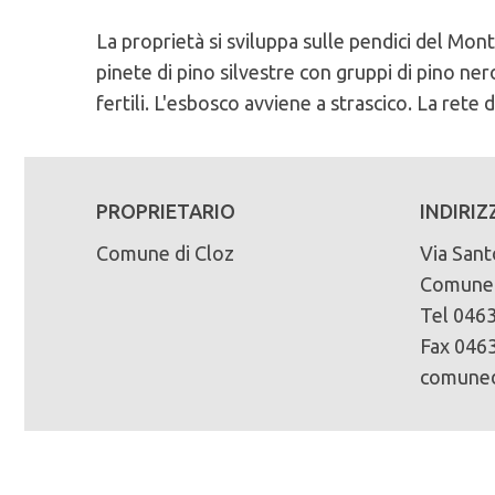
La proprietà si sviluppa sulle pendici del Mon
Caratteristiche Stazionali:
PEFC n°:
Massa legnosa ad ettaro:
pinete di pino silvestre con gruppi di pino ner
Altitudine Minima: 630
PEFC/18-21-02/147
fertili. L'esbosco avviene a strascico. La rete 
Altitudine Massima: 1865
Scadenza del piano di assestamento:
Altitudine Prevalente: 1159
Scarica la mappa sinottica forestale 
2003-2012
Esposizione: sud/est
Superficie di proprietà totale (in ettari):
PROPRIETARIO
INDIRIZ
Caratteristiche Geologiche:
468
Substrato Geologico: dolomie, calcari
Comune di Cloz
Via Sant
Comune 
Superficie della fustaia di produzione (in ett
Tel 0463
448
Fax 0463
Composizione specie principali (in %):
comuned
abete rosso 28% abete bianco 1% larice 14% 
Tipo di bosco:
fustaia