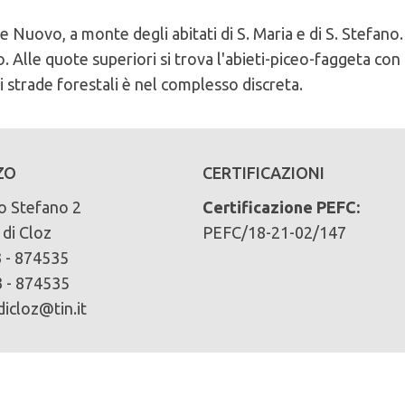
te Nuovo, a monte degli abitati di S. Maria e di S. Stefan
o. Alle quote superiori si trova l'abieti-piceo-faggeta co
di strade forestali è nel complesso discreta.
del comune di Comune di Cloz
cliccando qui
ZO
CERTIFICAZIONI
o Stefano 2
Certificazione PEFC:
di Cloz
PEFC/18-21-02/147
ari):
 - 874535
 - 874535
icloz@tin.it
pino silvestre 47% pino nero 9% faggio 1%