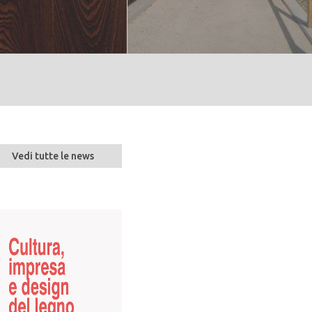
Vedi tutte le news
Overview sul merca
prezzo indice del
10 set 2024
Su Trading Economics (www.trading
indice del prezzo del legname...