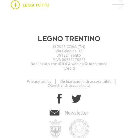
LEGGI TUTTO
© 2008 CCIAA (TN)
Via Calepina, 13
38122 Trento
P.IVA 00262170228
Realizzato con ©
iDEA.web
da ©
Archimede
Crediti
Privacy policy
Dichiarazione di accessibilità
Obiettivi di accessibilità
Newsletter