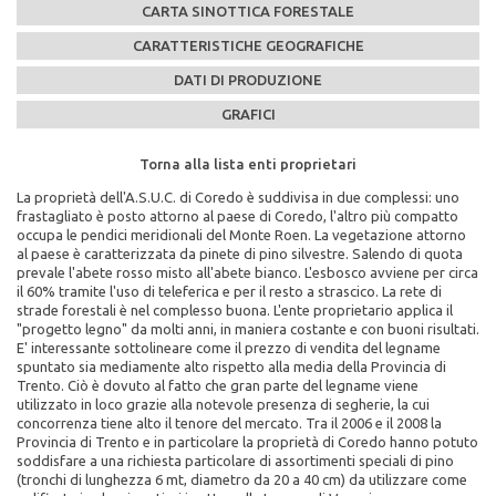
CARTA SINOTTICA FORESTALE
CARATTERISTICHE GEOGRAFICHE
DATI DI PRODUZIONE
GRAFICI
Torna alla lista enti proprietari
Torna alla lista enti proprietari
Torna alla lista enti proprietari
Torna alla lista enti proprietari
Torna alla lista enti proprietari
La proprietà dell'A.S.U.C. di Coredo è suddivisa in due complessi: uno
Caratteristiche Stazionali:
PEFC n°:
Massa legnosa ad ettaro:
frastagliato è posto attorno al paese di Coredo, l'altro più compatto
Altitudine Minima: 620
PEFC/18-21-02/129
occupa le pendici meridionali del Monte Roen. La vegetazione attorno
Altitudine Massima: 2020
al paese è caratterizzata da pinete di pino silvestre. Salendo di quota
Altitudine Prevalente: 1247
Scadenza del piano di assestamento:
prevale l'abete rosso misto all'abete bianco. L'esbosco avviene per circa
Esposizione: ovest, nord/ovest
2002-2011
il 60% tramite l'uso di teleferica e per il resto a strascico. La rete di
strade forestali è nel complesso buona. L'ente proprietario applica il
Caratteristiche Geologiche:
Superficie di proprietà totale (in ettari):
"progetto legno" da molti anni, in maniera costante e con buoni risultati.
Substrato Geologico: calcari, calcari marnosi
1269
E' interessante sottolineare come il prezzo di vendita del legname
spuntato sia mediamente alto rispetto alla media della Provincia di
Superficie della fustaia di produzione (in ettari):
Trento. Ciò è dovuto al fatto che gran parte del legname viene
1141
utilizzato in loco grazie alla notevole presenza di segherie, la cui
concorrenza tiene alto il tenore del mercato. Tra il 2006 e il 2008 la
Composizione specie principali (in %):
Provincia di Trento e in particolare la proprietà di Coredo hanno potuto
soddisfare a una richiesta particolare di assortimenti speciali di pino
abete rosso 38% abete bianco 23% larice 25% pino silvestre 13% pino
(tronchi di lunghezza 6 mt, diametro da 20 a 40 cm) da utilizzare come
nero 1%