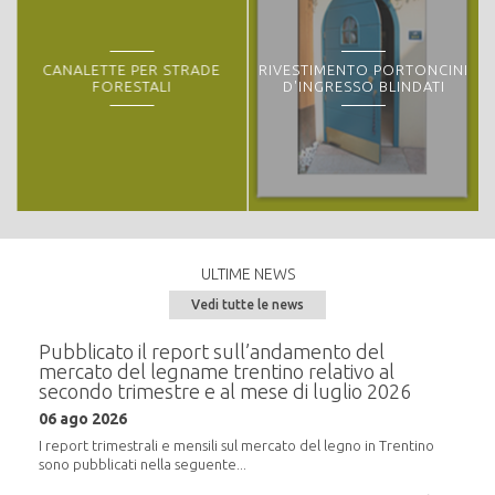
CANALETTE PER STRADE
RIVESTIMENTO PORTONCINI
FORESTALI
D'INGRESSO BLINDATI
ULTIME NEWS
Vedi tutte le news
e del
Pubblicato il report sull’andamento del
Semi
mercato del legname trentino relativo al
alla
secondo trimestre e al mese di luglio 2026
20 m
06 ago 2026
i
In pr
16:30,
I report trimestrali e mensili sul mercato del legno in Trentino
sono pubblicati nella seguente...