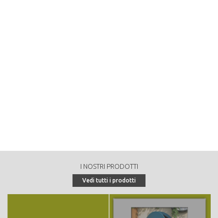
annuale in mc/anno):
2525
Tipologia di vendita:
tondo a strada
Peculiarità o particolarità della proprietà forestale:
- "Abete di Coredo": Abete rosso, circonferenza pianta (a m 1,30) = cm
450, altezza = m 38, età presunta anni = 250; località Larghe; proprietà =
A.S.U.C. di Coredo. - "Grossi Roveri di Coredo": Quercia-Rovere,
circonferenza pianta (a m 1,30) = cm 301, altezza = m 18, età presunta
anni = 500; località Pozze Longhe; proprietà = A.S.U.C. di Coredo. -
Associazione Forestale Monte Roen - SIC VALLE DEL VERDES IT3120144
I NOSTRI PRODOTTI
Vedi tutti i prodotti