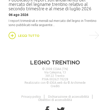
mercato del legname trentino relativo al
alla
secondo trimestre e al mese di luglio 2026
20 m
06 ago 2026
i
In pr
16:30,
I report trimestrali e mensili sul mercato del legno in Trentino
sono pubblicati nella seguente...
LEGGI TUTTO
© 2008 CCIAA (TN)
Via Calepina, 13
38122 Trento
P.IVA 00262170228
Realizzato con ©
iDEA.web
da ©
Archimede
Crediti
Privacy policy
Dichiarazione di accessibilità
Obiettivi di accessibilità