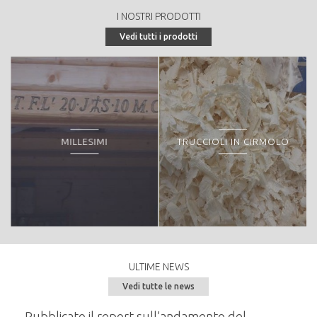
1400
I NOSTRI PRODOTTI
Tipologia di vendita:
Vedi tutti i prodotti
Peculiarità o particolarità della proprietà forestale:
MILLESIMI
TRUCCIOLI IN CIRMOLO
ULTIME NEWS
Vedi tutte le news
e del
Pubblicato il report sull’andamento del
Semi