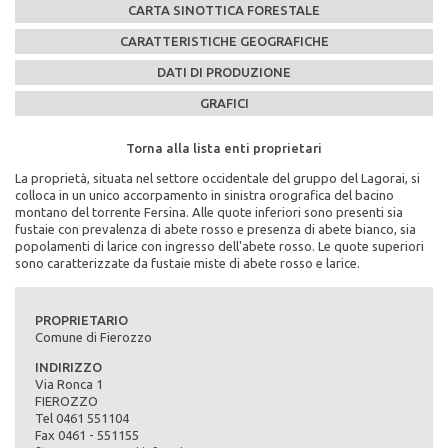
CARTA SINOTTICA FORESTALE
CARATTERISTICHE GEOGRAFICHE
DATI DI PRODUZIONE
GRAFICI
Torna alla lista enti proprietari
Torna alla lista enti proprietari
Torna alla lista enti proprietari
Torna alla lista enti proprietari
Torna alla lista enti proprietari
La proprietà, situata nel settore occidentale del gruppo del Lagorai, si
Caratteristiche Stazionali:
PEFC n°:
Massa legnosa ad ettaro:
colloca in un unico accorpamento in sinistra orografica del bacino
Altitudine Minima: 1070
PEFC/18-21-02/167
montano del torrente Fersina. Alle quote inferiori sono presenti sia
Altitudine Massima: 1960
fustaie con prevalenza di abete rosso e presenza di abete bianco, sia
Altitudine Prevalente: 1625
Scadenza del piano di assestamento:
popolamenti di larice con ingresso dell'abete rosso. Le quote superiori
Scarica la mappa sinottica forestale del comune di
Esposizione: ovest, nord/ovest
1996-2005
sono caratterizzate da fustaie miste di abete rosso e larice.
Comune di Fierozzo
Caratteristiche Geologiche:
Superficie di proprietà totale (in ettari):
Substrato Geologico: riolite (porfido), riodacite (porfido)
1174
cliccando qui
PROPRIETARIO
Comune di Fierozzo
Superficie della fustaia di produzione (in ettari):
654
INDIRIZZO
Via Ronca 1
Composizione specie principali (in %):
FIEROZZO
abete rosso 58% abete bianco 3% larice 39%
Tel 0461 551104
Fax 0461 - 551155