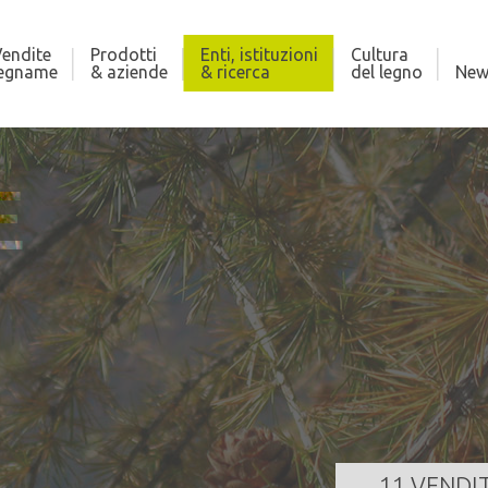
endite
Prodotti
Enti, istituzioni
Cultura
legname
& aziende
& ricerca
del legno
New
E
DI CROVIANA
AS
410,000 m³
Qua
za
25/08/2026 11:00:00
Dat
GI TUTTO
11 VENDI