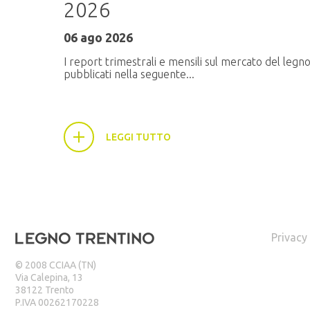
2026
ati
06 ago 2026
I report trimestrali e mensili sul mercato del legn
pubblicati nella seguente...
LEGGI TUTTO
Privacy
© 2008 CCIAA (TN)
Via Calepina, 13
38122 Trento
P.IVA 00262170228