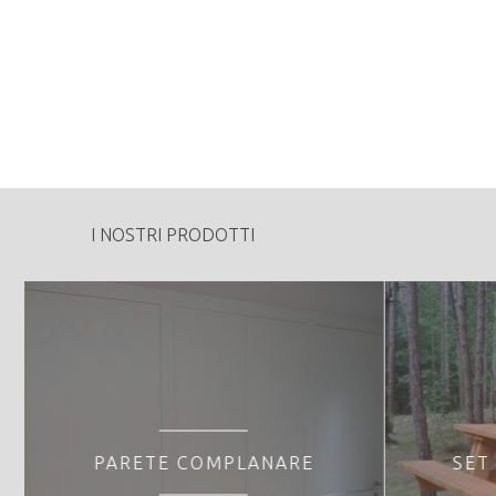
1100
Tipologia di vendita:
Specie Legnose:
Peculiarità o particolarità della proprietà fo
- SIC MONTEPIANO-PALUU' DI FORNACE IT312
I NOSTRI PRODOTTI
PARETE COMPLANARE
SET 