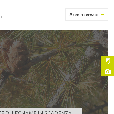
Aree riservate
s
UC BORZAGO
ntità
186,000 m³
a scadenza
07/08/2026 11:30:00
LEGGI TUTTO
TE DI LEGNAME IN SCADENZA