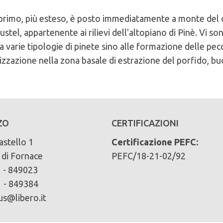
 primo, più esteso, è posto immediatamente a monte del 
ustel, appartenente ai rilievi dell'altopiano di Pinè. Vi s
 varie tipologie di pinete sino alle formazione delle pec
izzazione nella zona basale di estrazione del porfido, buo
 del comune di Comune di Fornace
cliccando qui
ZO
CERTIFICAZIONI
ari):
astello 1
Certificazione PEFC:
di Fornace
PEFC/18-21-02/92
 - 849023
% pino nero 9% altre latifoglie 1%
 - 849384
s@libero.it