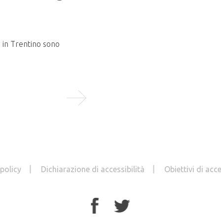
In programma martedì 9 giugno 2026
presso la Sala Conferenze del...
o in Trentino sono
LEGGI TUTTO
 policy
Dichiarazione di accessibilità
Obiettivi di acce