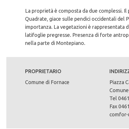
La proprietà è composta da due complessi. Il
Caratteristiche Stazionali:
PEFC n°:
Massa legnosa ad ettaro:
Quadrate, giace sulle pendici occidentali del P
Altitudine Minima: 610
PEFC/18-21-02/92
importanza. La vegetazioni è rappresentata da
Altitudine Massima: 1041
Scadenza del piano di assestamento:
latifoglie pregresse. Presenza di forte antrop
Altitudine Prevalente: 866
Scarica la mappa sinottica forestale
2004-2013
nella parte di Montepiano.
Esposizione: sud/est, ovest
Superficie di proprietà totale (in ettari):
Caratteristiche Geologiche:
350
Substrato Geologico: riolite (porfido), marne
PROPRIETARIO
INDIRIZ
Superficie della fustaia di produzione (in ett
Comune di Fornace
Piazza C
334
Comune 
Composizione specie principali (in %):
Tel 0461
abete rosso 34% larice 12% pino silvestre 44
Fax 0461
comfor-u
Tipo di bosco:
fustaia