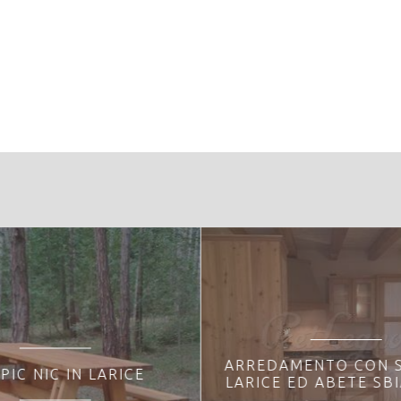
restale:
0089 - Biotopo Provinciale "Busa della Torba"
ARREDAMENTO CON S
PIC NIC IN LARICE
LARICE ED ABETE SB