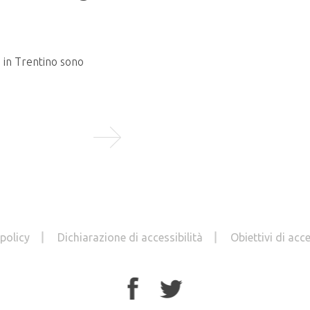
In programma martedì 9 giugno 2026
presso la Sala Conferenze del...
o in Trentino sono
LEGGI TUTTO
 policy
Dichiarazione di accessibilità
Obiettivi di acce