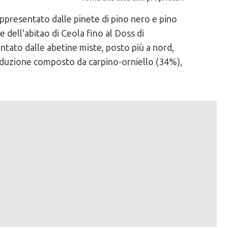
rappresentato dalle pinete di pino nero e pino
 dell'abitao di Ceola fino al Doss di
entato dalle abetine miste, posto più a nord,
produzione composto da carpino-orniello (34%),
lie 2%