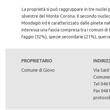
La proprietà si può raggruppare in tre nuclei p
Caratteristiche Stazionali:
PEFC n°:
Massa legnosa ad ettaro:
silvestre del Monte Corona. Il secondo nucleo
Altitudine Minima: 400
PEFC/18-21-02/227
Mondagiò ed è caratterizzato dalle pinete natur
Altitudine Massima: 1107
Scadenza del piano di assestamento:
interessa una fascia compresa tra i comuni di
Altitudine Prevalente: 856
Scarica la mappa sinottica forestale
2003-2012
faggio (32%), specie secondarie (21%), querc
Esposizione: est, nord/ovest
Superficie di proprietà totale (in ettari):
Caratteristiche Geologiche:
800
Substrato Geologico: riodacite (porfido), do
PROPRIETARIO
INDIRIZ
Superficie della fustaia di produzione (in ett
Comune di Giovo
Via Sant
651
Comune 
Composizione specie principali (in %):
Tel 0461
abete rosso 15% abete bianco 2% larice 7% pi
Fax 0461
protoco
Tipo di bosco:
85% fustaia, 15% ceduo