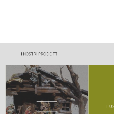
545
Tipologia di vendita:
Specie Legnose:
Peculiarità o particolarità della proprietà fo
- "Il Faggio del Gajer": Faggio, circonferenza 
I NOSTRI PRODOTTI
FU