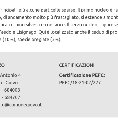
rincipali, più alcune particelle sparse. Il primo nucleo è 
, di andamento molto più frastagliato, si estende a monte
ali di pino silvestre con larice. Il terzo nucleo, rappres
 Faedo e Lisignago. Qui è localizzato anche il ceduo di 
 del comune di Comune di Giovo
e (10%), specie pregiate (3%).
cliccando qui
lomie
ZO
CERTIFICAZIONI
ari):
'Antonio 4
Certificazione PEFC:
di Giovo
PEFC/18-21-02/227
 - 684003
no silvestre 19% pino nero 47% faggio 8% altre latifog
 - 684707
llo@comunegiovo.it