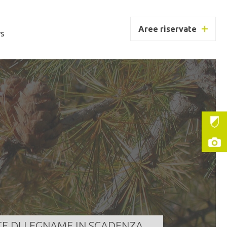
Aree riservate
s
UC BORZAGO
ntità
186,000 m³
a scadenza
07/08/2026 11:30:00
LEGGI TUTTO
TE DI LEGNAME IN SCADENZA