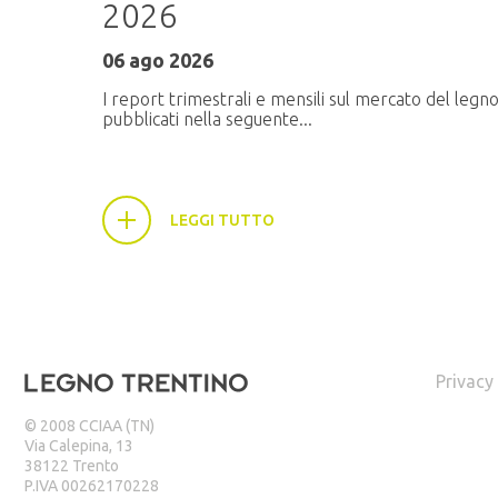
2026
ati
06 ago 2026
I report trimestrali e mensili sul mercato del legn
pubblicati nella seguente...
LEGGI TUTTO
Privacy
© 2008 CCIAA (TN)
Via Calepina, 13
38122 Trento
P.IVA 00262170228