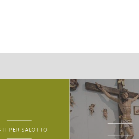
restale:
pianta (a m 1,30) = cm 315, altezza = m 23, età presunta ann
STI PER SALOTTO