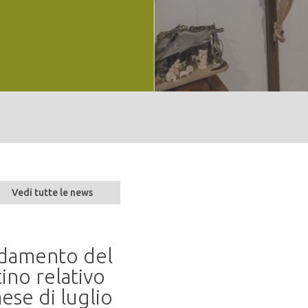
Vedi tutte le news
andamento del
Seminario “Parlare 
ino relativo
naturalità alla resil
ese di luglio
20 mag 2026