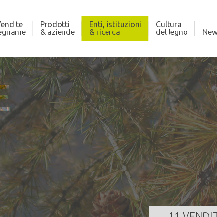
endite
Prodotti
Enti, istituzioni
Cultura
legname
& aziende
& ricerca
del legno
New
E
DI CROVIANA
AS
410,000 m³
Qua
za
25/08/2026 11:00:00
Dat
GI TUTTO
11 VENDI