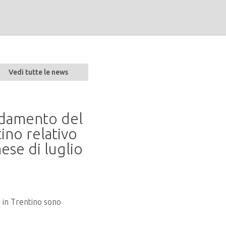
Vedi tutte le news
andamento del
Seminario “Parlare 
ino relativo
naturalità alla resil
ese di luglio
20 mag 2026
In programma martedì 9 giugno 2026
presso la Sala Conferenze del...
o in Trentino sono