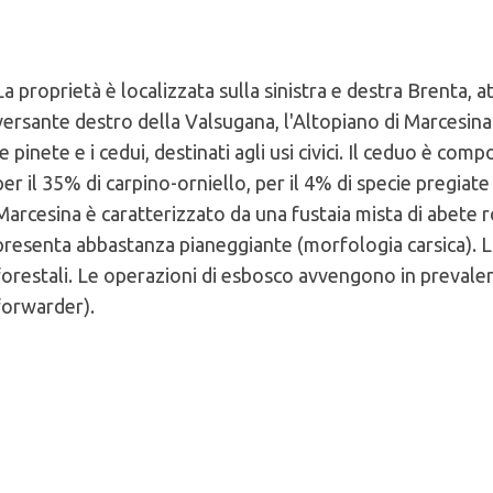
La proprietà è localizzata sulla sinistra e destra Brenta, a
versante destro della Valsugana, l'Altopiano di Marcesina.
 del comune di Comune di Grigno
le pinete e i cedui, destinati agli usi civici. Il ceduo è com
per il 35% di carpino-orniello, per il 4% di specie pregiate
cliccando qui
Marcesina è caratterizzato da una fustaia mista di abete r
presenta abbastanza pianeggiante (morfologia carsica). La
forestali. Le operazioni di esbosco avvengono in prevalenz
ari):
forwarder).
 faggio 1%