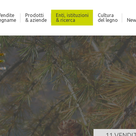
endite
Prodotti
Enti, istituzioni
Cultura
legname
& aziende
& ricerca
del legno
New
E
DI CROVIANA
AS
410,000 m³
Qua
za
25/08/2026 11:00:00
Dat
GI TUTTO
11 VENDI