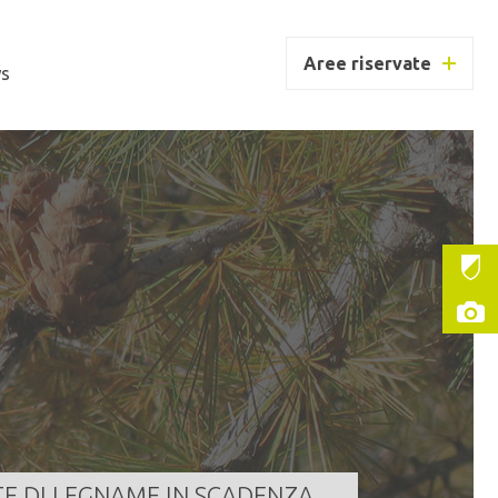
Aree riservate
s
UC BORZAGO
ntità
186,000 m³
a scadenza
07/08/2026 11:30:00
LEGGI TUTTO
TE DI LEGNAME IN SCADENZA