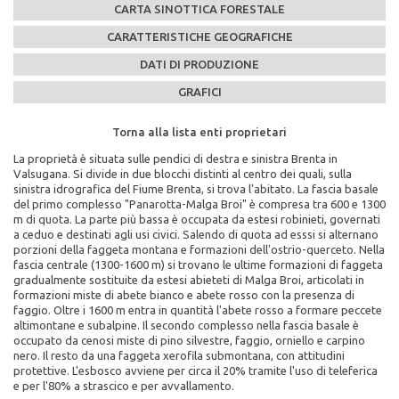
CARTA SINOTTICA FORESTALE
CARATTERISTICHE GEOGRAFICHE
DATI DI PRODUZIONE
GRAFICI
Torna alla lista enti proprietari
Torna alla lista enti proprietari
Torna alla lista enti proprietari
Torna alla lista enti proprietari
Torna alla lista enti proprietari
La proprietà è situata sulle pendici di destra e sinistra Brenta in
Caratteristiche Stazionali:
PEFC n°:
Massa legnosa ad ettaro:
Valsugana. Si divide in due blocchi distinti al centro dei quali, sulla
Altitudine Minima: 430
sinistra idrografica del Fiume Brenta, si trova l'abitato. La fascia basale
Altitudine Massima: 1740
Scadenza del piano di assestamento:
del primo complesso "Panarotta-Malga Broi" è compresa tra 600 e 1300
Altitudine Prevalente: 1138
2001-2010
m di quota. La parte più bassa è occupata da estesi robinieti, governati
Scarica la mappa sinottica forestale del comune di
Esposizione: sud
a ceduo e destinati agli usi civici. Salendo di quota ad esssi si alternano
Comune di Novaledo
Superficie di proprietà totale (in ettari):
porzioni della faggeta montana e formazioni dell'ostrio-querceto. Nella
Caratteristiche Geologiche:
446
fascia centrale (1300-1600 m) si trovano le ultime formazioni di faggeta
Substrato Geologico: filladi, fillade porfido
gradualmente sostituite da estesi abieteti di Malga Broi, articolati in
cliccando qui
Superficie della fustaia di produzione (in ettari):
formazioni miste di abete bianco e abete rosso con la presenza di
140
faggio. Oltre i 1600 m entra in quantità l'abete rosso a formare peccete
altimontane e subalpine. Il secondo complesso nella fascia basale è
Composizione specie principali (in %):
occupato da cenosi miste di pino silvestre, faggio, orniello e carpino
nero. Il resto da una faggeta xerofila submontana, con attitudini
abete rosso 67% abete bianco 4% larice 6% pino silvestre 3% faggio
protettive. L'esbosco avviene per circa il 20% tramite l'uso di teleferica
18% altre latifoglie 2%
e per l'80% a strascico e per avvallamento.