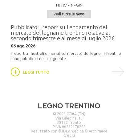
ULTIME NEWS
Vedi tutte le news
e del
Pubblicato il report sull’andamento del
Semi
mercato del legname trentino relativo al
alla
secondo trimestre e al mese di luglio 2026
20 m
06 ago 2026
i
In pr
16:30,
I report trimestrali e mensili sul mercato del legno in Trentino
sono pubblicati nella seguente...
LEGGI TUTTO
© 2008 CCIAA (TN)
Via Calepina, 13
38122 Trento
P.IVA 00262170228
Realizzato con ©
iDEA.web
da ©
Archimede
Crediti