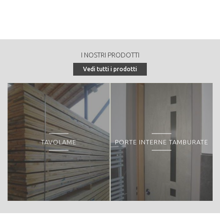
230
Tipologia di vendita:
in piedi
Peculiarità o particolarità della proprietà forestale:
I NOSTRI PRODOTTI
Vedi tutti i prodotti
TAVOLAME
PORTE INTERNE TAMBURATE