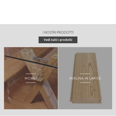
annuale in mc/anno):
520
Tipologia di vendita:
in piedi
Peculiarità o particolarità della proprietà forestale:
I NOSTRI PRODOTTI
- Riserva naturale provinciale, SIC PALU' DI BONIPRATI IT3120066
Vedi tutti i prodotti
MOBILI
PERLINA IN LARICE