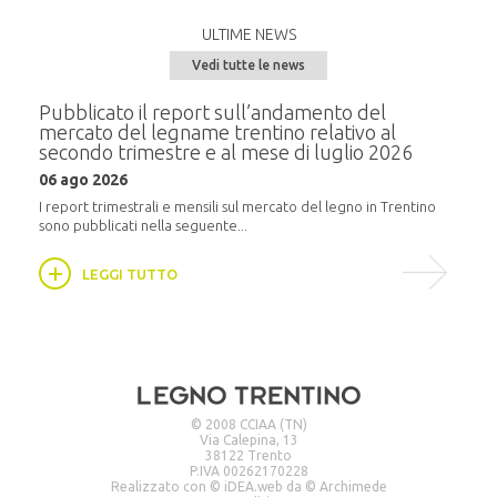
ULTIME NEWS
Vedi tutte le news
e del
Pubblicato il report sull’andamento del
Semi
mercato del legname trentino relativo al
alla
secondo trimestre e al mese di luglio 2026
20 m
06 ago 2026
i
In pr
16:30,
I report trimestrali e mensili sul mercato del legno in Trentino
sono pubblicati nella seguente...
LEGGI TUTTO
© 2008 CCIAA (TN)
Via Calepina, 13
38122 Trento
P.IVA 00262170228
Realizzato con ©
iDEA.web
da ©
Archimede