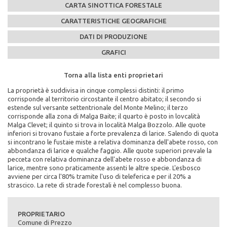
CARTA SINOTTICA FORESTALE
CARATTERISTICHE GEOGRAFICHE
DATI DI PRODUZIONE
GRAFICI
Torna alla lista enti proprietari
Torna alla lista enti proprietari
Torna alla lista enti proprietari
Torna alla lista enti proprietari
Torna alla lista enti proprietari
La proprietà è suddivisa in cinque complessi distinti: il primo
Caratteristiche Stazionali:
PEFC n°:
Massa legnosa ad ettaro:
corrisponde al territorio circostante il centro abitato; il secondo si
Altitudine Minima: 500
PEFC/18-21-02/211
estende sul versante settentrionale del Monte Melino; il terzo
Altitudine Massima: 1750
corrisponde alla zona di Malga Baite; il quarto è posto in lovcalità
Altitudine Prevalente: 1401
Scadenza del piano di assestamento:
Malga Clevet; il quinto si trova in località Malga Bozzolo. Alle quote
Scarica la mappa sinottica forestale del comune di
Esposizione: nord/est, est
2004-2013
inferiori si trovano fustaie a forte prevalenza di larice. Salendo di quota
Comune di Prezzo
si incontrano le fustaie miste a relativa dominanza dell'abete rosso, con
Caratteristiche Geologiche:
Superficie di proprietà totale (in ettari):
abbondanza di larice e qualche faggio. Alle quote superiori prevale la
Substrato Geologico: calcari, porfido-calcari
796
pecceta con relativa dominanza dell'abete rosso e abbondanza di
cliccando qui
larice, mentre sono praticamente assenti le altre specie. L'esbosco
Superficie della fustaia di produzione (in ettari):
avviene per circa l'80% tramite l'uso di teleferica e per il 20% a
281
strascico. La rete di strade forestali è nel complesso buona.
Composizione specie principali (in %):
abete rosso 47% abete bianco 11% larice 33% pino silvestre 1% faggio
PROPRIETARIO
5% altre latifoglie 3%
Comune di Prezzo