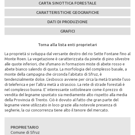
CARTA SINOTTICA FORESTALE
CARATTERISTICHE GEOGRAFICHE
DATI DI PRODUZIONE
GRAFICI
Torna alla lista enti proprietari
Torna alla lista enti proprietari
Torna alla lista enti proprietari
Torna alla lista enti proprietari
Torna alla lista enti proprietari
La proprietà si sviluppa dal versante destro del rio Sette Fontane fino al
Caratteristiche Stazionali:
PEFC n°:
Massa legnosa ad ettaro:
Monte Roen. La vegetazione è caratterizzata da pinete di pino silvestre
Altitudine Minima: 740
PEFC/18-21-02/78
alle quote inferiori, che sfumano in formazioni miste di abete rosso e
Altitudine Massima: 1960
abete bianco salendo di quota. La morfologia del complesso basale, a
Altitudine Prevalente: 1245
Scadenza del piano di assestamento:
monte della campagna che circonda l'abitato di Sfruz, è
Scarica la mappa sinottica forestale del comune di
Esposizione: sud, sud/ovest
2002-2011
tendenzialmente dolce. L'esbosco avviene per circa la metà tramite l'uso
Comune di Sfruz
di teleferica e per l'altra metà a strascico. La rete di strade forestali è
Caratteristiche Geologiche:
Superficie di proprietà totale (in ettari):
nel complesso buona. E' interessante sottolineare come il prezzo di
Substrato Geologico: calcari, calcari marnosi
706
vendita del legname spuntato sia mediamente alto rispetto alla media
cliccando qui
della Provincia di Trento. Ciò è dovuto al fatto che gran parte del
Superficie della fustaia di produzione (in ettari):
legname viene utilizzato in loco grazie alla notevole presenza di
589
segherie, la cui concorrenza tiene alto il tenore del mercato.
Composizione specie principali (in %):
abete rosso 53% abete bianco 16% larice 17% pino silvestre 14%
PROPRIETARIO
Comune di Sfruz