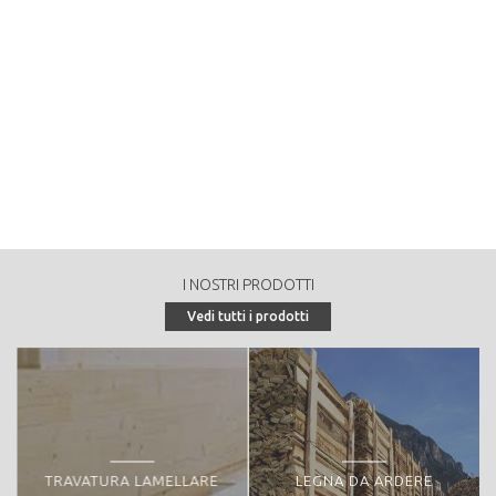
1200
Tipologia di vendita:
tondo a strada
Peculiarità o particolarità della proprietà forestale:
- Associazione Forestale Monte Roen - SIC VALLE DEL VERDES
IT3120144
I NOSTRI PRODOTTI
Vedi tutti i prodotti
TRAVATURA LAMELLARE
LEGNA DA ARDERE