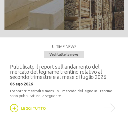
ULTIME NEWS
Vedi tutte le news
e del
Pubblicato il report sull’andamento del
Semi
mercato del legname trentino relativo al
alla
secondo trimestre e al mese di luglio 2026
20 m
06 ago 2026
i
In pr
16:30,
I report trimestrali e mensili sul mercato del legno in Trentino
sono pubblicati nella seguente...
LEGGI TUTTO