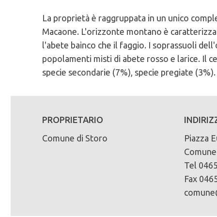
La proprietà è raggruppata in un unico comp
Caratteristiche Stazionali:
PEFC n°:
Massa legnosa ad ettaro:
Macaone. L'orizzonte montano è caratterizzato
Altitudine Minima: 1120
PEFC/18-21-02/101
l'abete bainco che il faggio. I soprassuoli de
Altitudine Massima: 1760
Scadenza del piano di assestamento:
popolamenti misti di abete rosso e larice. Il 
Altitudine Prevalente: 1439
Scarica la mappa sinottica forestale
1996/2007
specie secondarie (7%), specie pregiate (3%).
Esposizione: est, ovest
Superficie di proprietà totale (in ettari):
Caratteristiche Geologiche:
406
Substrato Geologico: riodacite (porfido), po
PROPRIETARIO
INDIRIZ
Superficie della fustaia di produzione (in ett
Comune di Storo
Piazza E
187
Comune 
Composizione specie principali (in %):
Tel 0465
abete rosso 79% abete bianco 7% larice 10% 
Fax 0465
comune@
Tipo di bosco:
90% fustaia, 10% ceduo