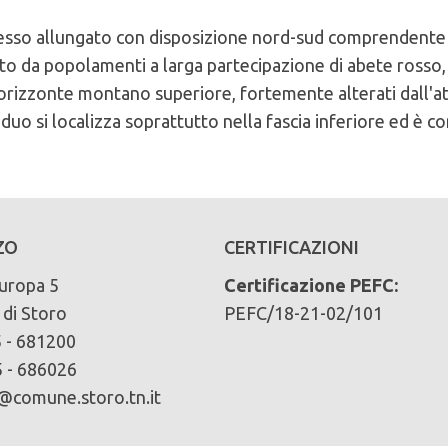
lesso allungato con disposizione nord-sud comprendente
 da popolamenti a larga partecipazione di abete rosso, n
ll'orizzonte montano superiore, fortemente alterati dall'a
ceduo si localizza soprattutto nella fascia inferiore ed è
 del comune di Comune di Storo
cliccando qui
rfido-arenarie-marne
ZO
CERTIFICAZIONI
ari):
uropa 5
Certificazione PEFC:
di Storo
PEFC/18-21-02/101
 - 681200
faggio 3% altre latifoglie 1%
 - 686026
comune.storo.tn.it