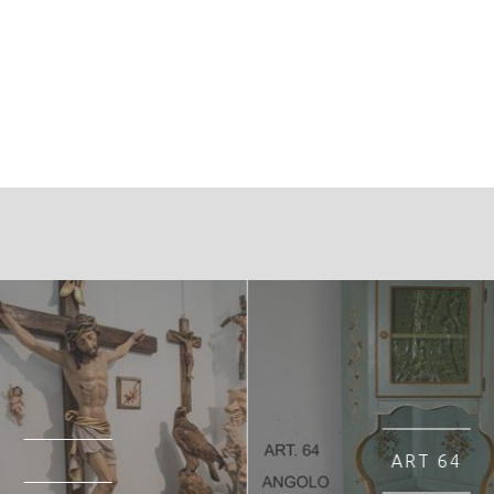
restale:
 ZPS ALPE DI STORO E BONDONE IT3120094 - SIC BASS
ART 64