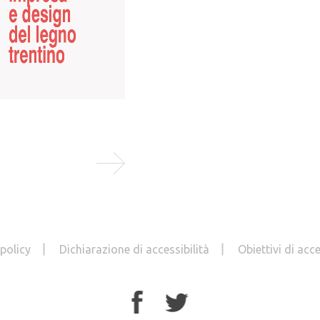
di Paneveggio
20 gen 2025
Venerdì 24 gennaio 2025. Vi sono
pochi luoghi sull’arco alpino dove
l’abete rosso trova le...
LEGGI TUTTO
 policy
Dichiarazione di accessibilità
Obiettivi di acce