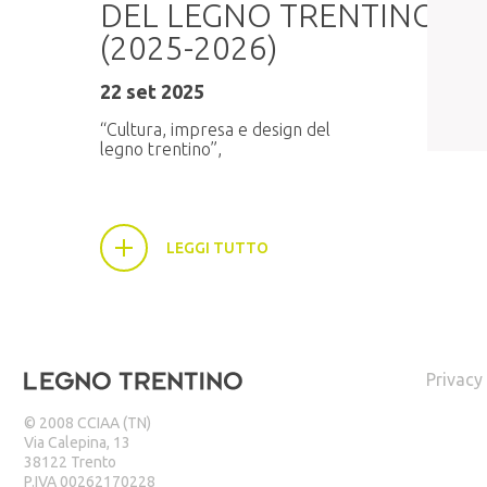
DEL LEGNO TRENTINO
6:30,
(2025-2026)
22 set 2025
“Cultura, impresa e design del
legno trentino”,
LEGGI TUTTO
Privacy
© 2008 CCIAA (TN)
Via Calepina, 13
38122 Trento
P.IVA 00262170228