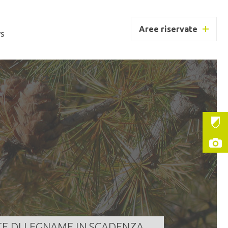
Aree riservate
s
UC BORZAGO
ntità
186,000 m³
a scadenza
07/08/2026 11:30:00
LEGGI TUTTO
TE DI LEGNAME IN SCADENZA