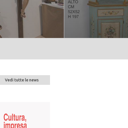
Vedi tutte le news
ER
Asta di legname di
pregio nella
ONE
foresta demaniale