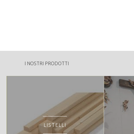
480
Tipologia di vendita:
Specie Legnose:
Peculiarità o particolarità della proprietà fo
- Associazione Foreste Storo e Bondone -
TREMALZO E TOMBEA IT3120127
I NOSTRI PRODOTTI
LISTELLI