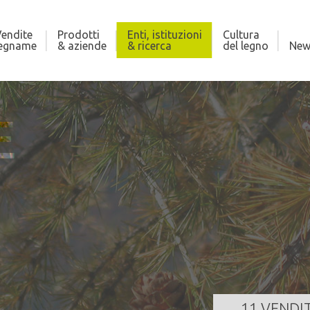
endite
Prodotti
Enti, istituzioni
Cultura
legname
& aziende
& ricerca
del legno
New
E
DI CROVIANA
AS
410,000 m³
Qua
za
25/08/2026 11:00:00
Dat
GI TUTTO
11 VENDI