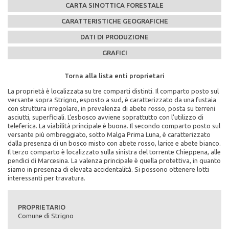
CARTA SINOTTICA FORESTALE
CARATTERISTICHE GEOGRAFICHE
DATI DI PRODUZIONE
GRAFICI
Torna alla lista enti proprietari
Torna alla lista enti proprietari
Torna alla lista enti proprietari
Torna alla lista enti proprietari
Torna alla lista enti proprietari
La proprietà è localizzata su tre comparti distinti. Il comparto posto sul
Caratteristiche Stazionali:
PEFC n°:
Massa legnosa ad ettaro:
versante sopra Strigno, esposto a sud, è caratterizzato da una fustaia
Altitudine Minima: 520
PEFC/18-21-02/71
con struttura irregolare, in prevalenza di abete rosso, posta su terreni
Altitudine Massima: 1780
asciutti, superficiali. L'esbosco avviene soprattutto con l'utilizzo di
Altitudine Prevalente: 1185
Scadenza del piano di assestamento:
teleferica. La viabilità principale è buona. Il secondo comparto posto sul
Scarica la mappa sinottica forestale del comune di
Esposizione: sud/est, nord/ovest
2000-2009
versante più ombreggiato, sotto Malga Prima Luna, è caratterizzato
Comune di Strigno
dalla presenza di un bosco misto con abete rosso, larice e abete bianco.
Caratteristiche Geologiche:
Superficie di proprietà totale (in ettari):
Il terzo comparto è localizzato sulla sinistra del torrente Chieppena, alle
Substrato Geologico: granito, filladi
893
pendici di Marcesina. La valenza principale è quella protettiva, in quanto
cliccando qui
siamo in presenza di elevata accidentalità. Si possono ottenere lotti
Superficie della fustaia di produzione (in ettari):
interessanti per travatura.
361
Composizione specie principali (in %):
PROPRIETARIO
abete rosso 61% abete bianco 13% larice 15% pini 3% faggio 7% altre
Comune di Strigno
latifoglie 1%