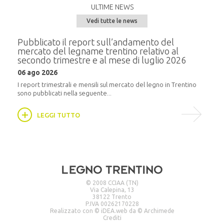
ULTIME NEWS
Vedi tutte le news
e del
Pubblicato il report sull’andamento del
Semi
mercato del legname trentino relativo al
alla
secondo trimestre e al mese di luglio 2026
20 m
06 ago 2026
i
In pr
16:30,
I report trimestrali e mensili sul mercato del legno in Trentino
sono pubblicati nella seguente...
LEGGI TUTTO
© 2008 CCIAA (TN)
Via Calepina, 13
38122 Trento
P.IVA 00262170228
Realizzato con ©
iDEA.web
da ©
Archimede
Crediti