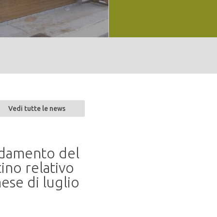
Vedi tutte le news
andamento del
Seminario “Parlare 
ino relativo
naturalità alla resil
ese di luglio
20 mag 2026
In programma martedì 9 giugno 2026
presso la Sala Conferenze del...