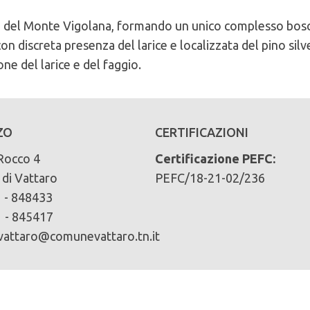
rd del Monte Vigolana, formando un unico complesso bosca
n discreta presenza del larice e localizzata del pino silv
ne del larice e del faggio.
 del comune di Comune di Vattaro
cliccando qui
ZO
CERTIFICAZIONI
Rocco 4
Certificazione PEFC:
di Vattaro
PEFC/18-21-02/236
ari):
 - 848433
 - 845417
attaro@comunevattaro.tn.it
pino silvestre 9% faggio 7% altre latifoglie 1%