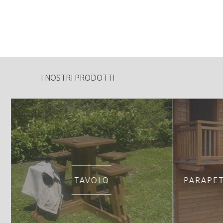
1100
Tipologia di vendita:
Specie Legnose:
Peculiarità o particolarità della proprietà fo
- Associazione "Foreste degli Altipiani"
I NOSTRI PRODOTTI
TAVOLO
PARAPET