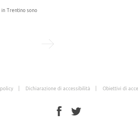
o in Trentino sono
LEGGI TUTTO
 policy
Dichiarazione di accessibilità
Obiettivi di acce