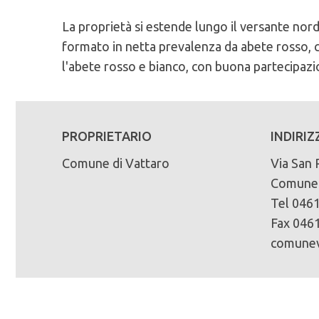
La proprietà si estende lungo il versante no
Caratteristiche Stazionali:
PEFC n°:
Massa legnosa ad ettaro:
formato in netta prevalenza da abete rosso, co
Altitudine Minima: 680
PEFC/18-21-02/236
l'abete rosso e bianco, con buona partecipazio
Altitudine Massima: 1550
Scadenza del piano di assestamento:
Altitudine Prevalente: 1032
Scarica la mappa sinottica forestale
1999-2008
Esposizione: nord/est, nord/ovest
Superficie di proprietà totale (in ettari):
PROPRIETARIO
INDIRIZ
Caratteristiche Geologiche:
390
Substrato Geologico: filladi, dolomie
Comune di Vattaro
Via San 
Comune 
Superficie della fustaia di produzione (in ett
Tel 0461
313
Fax 0461
Composizione specie principali (in %):
comunev
abete rosso 54% abete bianco 11% larice 18% 
Tipo di bosco:
fustaia