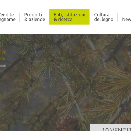
endite
Prodotti
Enti, istituzioni
Cultura
legname
& aziende
& ricerca
del legno
New
E
LONA
CO
121,000 m³
Qua
za
24/08/2026 11:00:00
Dat
GI TUTTO
10 VENDI