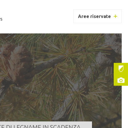
Aree riservate
s
MUNE DI GIUSTINO
ntità
647,000 m³
a scadenza
10/08/2026 11:00:00
LEGGI TUTTO
TE DI LEGNAME IN SCADENZA