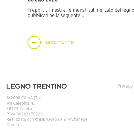
I report trimestrali e mensili sul mercato del legn
pubblicati nella seguente...
LEGGI TUTTO
Privacy
© 2008 CCIAA (TN)
Via Calepina, 13
38122 Trento
P.IVA 00262170228
Realizzato con ©
iDEA.web
da ©
Archimede
Crediti