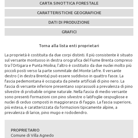
CARTA SINOTTICA FORESTALE
CARATTERISTICHE GEOGRAFICHE
DATI DI PRODUZIONE
GRAFICI
Torna alla lista enti proprietari
Torna alla lista enti proprietari
Torna alla lista enti proprietari
Torna alla lista enti proprietari
Torna alla lista enti proprietari
La proprietà è costituita da due corpi distinti. Il più consistente è situato
Caratteristiche Stazionali:
PEFC n°:
Massa legnosa ad ettaro:
sul versante montuoso in destra orografica del Fiume Brenta compreso
Altitudine Minima: 320
PEFC/18-21-02/242
tra l'Ortigara e Punta Moilna; l'altro è costituito da due nuclei molto più
Altitudine Massima: 1435
piccoli posti verso la parte sommitale del Monte Lefre. Il versante
Altitudine Prevalente: 567
Scadenza del piano di assestamento:
destro ( in destra Brenta) può essere suddiviso in quattro fasce. La
Scarica la mappa sinottica forestale del comune di
Esposizione: nord, nord/est
1998-2007
fascia pedemontana è occupata da pinete artificiali di pino nero. La
Comune di Villa Agnedo
fascia di versante inferiore presentano soprassuoli a prevalenza di pino
Caratteristiche Geologiche:
Superficie di proprietà totale (in ettari):
silvestre di probabile origine naturale. Nella fascia di medio versante
Substrato Geologico: calcari
911
sono presenti formazioni con pino silvestre o latifoglie cespugliose e
cliccando qui
nuclei di ceduo composti in maggioranza di faggio. La fascia superiore,
Superficie della fustaia di produzione (in ettari):
più estesa, è caratterizzata da formazioni tipicamente alpine, a
176
prevalenza di larice, pino mugo e rododendro.
Composizione specie principali (in %):
abete rosso 14% abete bianco 5% larice 4% pino silvestre 46% pino
PROPRIETARIO
nero 28% faggio 3%
Comune di Villa Agnedo