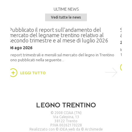
ULTIME NEWS
Vedi tutte le news
port sull’andamento del
Seminario “Parlare di bosc
ame trentino relativo al
alla resilienza”
e e al mese di luglio 2026
20 mag 2026
In programma martedì 9 giugno 202
16:30, presso la Sala Conferenze del
mensili sul mercato del legno in Trentino
eguente...
LEGGI TUTTO
© 2008 CCIAA (TN)
Via Calepina, 13
38122 Trento
P.IVA 00262170228
Realizzato con ©
iDEA.web
da ©
Archimede