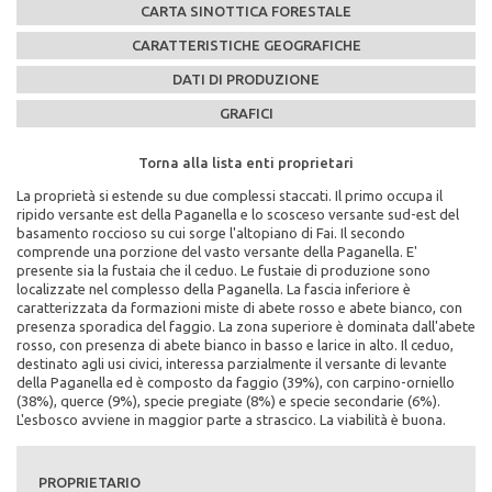
CARTA SINOTTICA FORESTALE
CARATTERISTICHE GEOGRAFICHE
DATI DI PRODUZIONE
GRAFICI
Torna alla lista enti proprietari
Torna alla lista enti proprietari
Torna alla lista enti proprietari
Torna alla lista enti proprietari
Torna alla lista enti proprietari
La proprietà si estende su due complessi staccati. Il primo occupa il
Caratteristiche Stazionali:
PEFC n°:
Massa legnosa ad ettaro:
ripido versante est della Paganella e lo scosceso versante sud-est del
Altitudine Minima: 1080
PEFC/18-21-02/06
basamento roccioso su cui sorge l'altopiano di Fai. Il secondo
Altitudine Massima: 1900
comprende una porzione del vasto versante della Paganella. E'
Altitudine Prevalente: 1561
Scadenza del piano di assestamento:
presente sia la fustaia che il ceduo. Le fustaie di produzione sono
Scarica la mappa sinottica forestale del comune di
Esposizione: nord, nord/ovest
2005-2014
localizzate nel complesso della Paganella. La fascia inferiore è
Comune di Zambana
caratterizzata da formazioni miste di abete rosso e abete bianco, con
Caratteristiche Geologiche:
Superficie di proprietà totale (in ettari):
presenza sporadica del faggio. La zona superiore è dominata dall'abete
Substrato Geologico: calcari
762
rosso, con presenza di abete bianco in basso e larice in alto. Il ceduo,
cliccando qui
destinato agli usi civici, interessa parzialmente il versante di levante
Superficie della fustaia di produzione (in ettari):
della Paganella ed è composto da faggio (39%), con carpino-orniello
340
(38%), querce (9%), specie pregiate (8%) e specie secondarie (6%).
L'esbosco avviene in maggior parte a strascico. La viabilità è buona.
Composizione specie principali (in %):
abete rosso 69% abete bianco 27% larice 4%
PROPRIETARIO