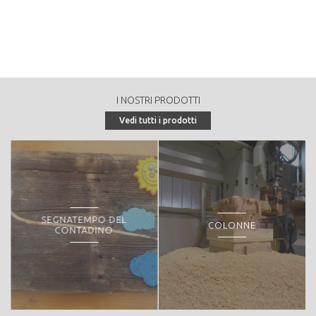
1420
Tipologia di vendita:
tondo a strada
Peculiarità o particolarità della proprietà forestale:
- Associazione forestale Paganella Brenta - Riserva naturale provinciale,
SIC FOCI DELL'AVISIO IT3120053 - SIC GROTTA CESARE BATTISTI
I NOSTRI PRODOTTI
IT3120138
Vedi tutti i prodotti
SEGNATEMPO DEL
COLONNE
CONTADINO