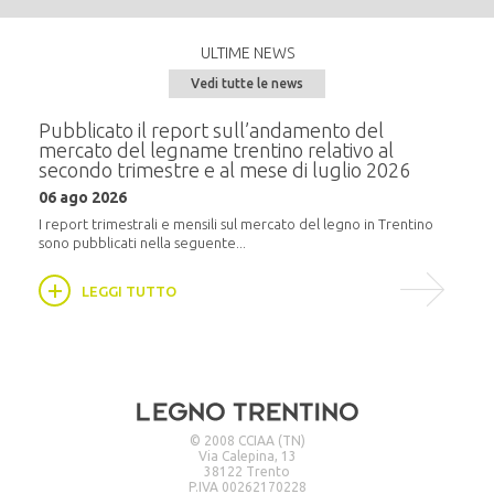
ULTIME NEWS
Vedi tutte le news
e del
Pubblicato il report sull’andamento del
Semi
mercato del legname trentino relativo al
alla
secondo trimestre e al mese di luglio 2026
20 m
06 ago 2026
i
In pr
16:30,
I report trimestrali e mensili sul mercato del legno in Trentino
sono pubblicati nella seguente...
LEGGI TUTTO
© 2008 CCIAA (TN)
Via Calepina, 13
38122 Trento
P.IVA 00262170228