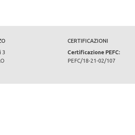
ZO
CERTIFICAZIONI
i 3
Certificazione PEFC:
LO
PEFC/18-21-02/107
ari):
iva (provvigione totale in mc):