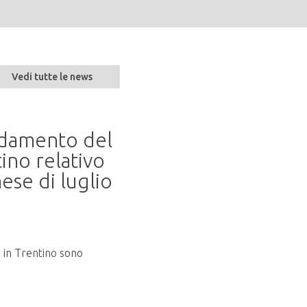
Vedi tutte le news
andamento del
Seminario “Parlare 
ino relativo
naturalità alla resil
ese di luglio
20 mag 2026
In programma martedì 9 giugno 2026
presso la Sala Conferenze del...
o in Trentino sono
LEGGI TUTTO