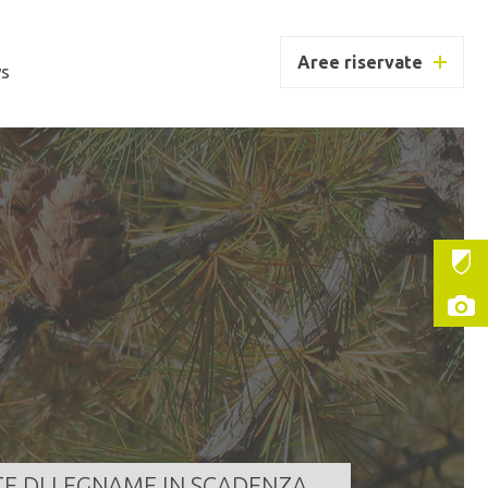
Aree riservate
s
MUNE DI GIUSTINO
ntità
647,000 m³
a scadenza
10/08/2026 11:00:00
LEGGI TUTTO
TE DI LEGNAME IN SCADENZA