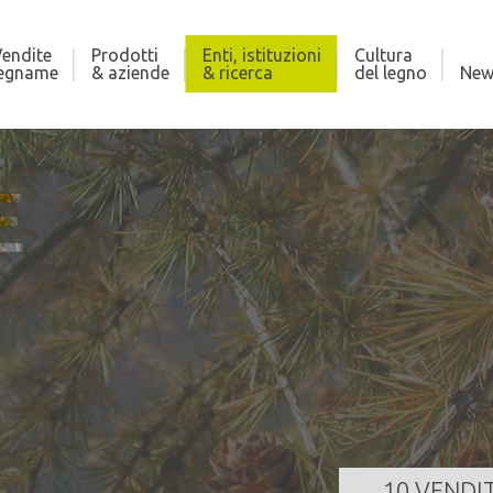
endite
Prodotti
Enti, istituzioni
Cultura
legname
& aziende
& ricerca
del legno
New
E
LONA
CO
121,000 m³
Qua
za
24/08/2026 11:00:00
Dat
GI TUTTO
10 VENDI