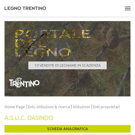
PORTALE
DEL
LEGNO
COMUNE DI NOVELLA
Quantità
452,558 m³
Data scadenza
03/09/2026 11:00:00
10 VENDITE DI LEGNAME IN SCADENZA
LEGGI TUTTO
|
|
|
Home Page
Enti, istituzioni
& ricerca
Istituzioni
Enti proprietari
A.S.U.C. DASINDO
SCHEDA ANAGRAFICA