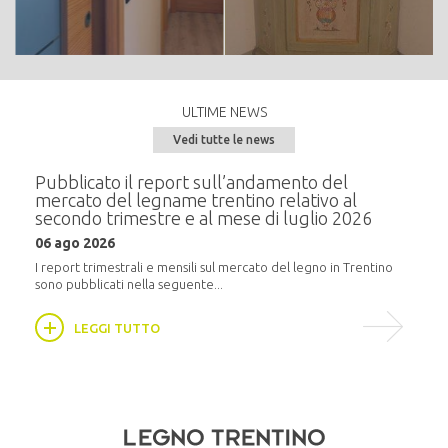
ULTIME NEWS
Vedi tutte le news
e del
Pubblicato il report sull’andamento del
Semi
mercato del legname trentino relativo al
alla
secondo trimestre e al mese di luglio 2026
20 m
06 ago 2026
i
In pr
16:30,
I report trimestrali e mensili sul mercato del legno in Trentino
sono pubblicati nella seguente...
LEGGI TUTTO