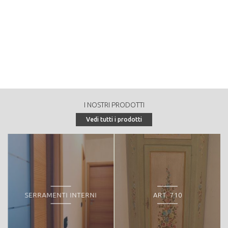
Massa legnosa per ettaro dell'area produttiva (provvigione in
mc/ha):
0
Tasso di crescita annuale del bosco, di tutta la superficie
produttiva (incremento corrente totale in mc):
0
Tasso di crescita annuale del bosco, per ettaro (incremento
corrente in mc/ha):
I NOSTRI PRODOTTI
0
Vedi tutti i prodotti
Massa legnosa destinata alle utilizzazioni nel decennio (ripresa
decennale in mc):
0
Massa legnosa annuale destinata alle utilizzazioni (ripresa
annuale in mc/anno):
0
SERRAMENTI INTERNI
ART. 710
Tipologia di vendita:
Peculiarità o particolarità della proprietà forestale: