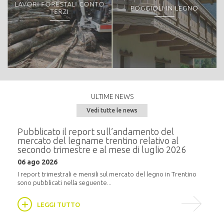
LAVORI FORESTALI CONTO
POGGIOLI IN LEGNO
TERZI
ULTIME NEWS
Vedi tutte le news
e del
Pubblicato il report sull’andamento del
Semi
mercato del legname trentino relativo al
alla
secondo trimestre e al mese di luglio 2026
20 m
06 ago 2026
i
In pr
16:30,
I report trimestrali e mensili sul mercato del legno in Trentino
sono pubblicati nella seguente...
LEGGI TUTTO