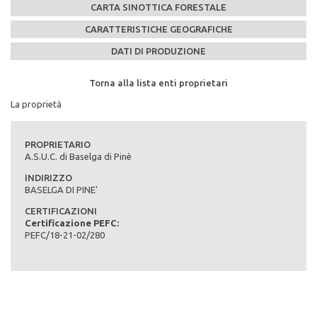
CARTA SINOTTICA FORESTALE
CARATTERISTICHE GEOGRAFICHE
DATI DI PRODUZIONE
Torna alla lista enti proprietari
Torna alla lista enti proprietari
Torna alla lista enti proprietari
Torna alla lista enti proprietari
La proprietà
PEFC n°:
PEFC/18-21-02/280
Scadenza del piano di assestamento:
PROPRIETARIO
A.S.U.C. di Baselga di Pinè
Superficie di proprietà totale (in ettari):
INDIRIZZO
0
BASELGA DI PINE'
Superficie della fustaia di produzione (in ettari):
CERTIFICAZIONI
0
Certificazione PEFC:
PEFC/18-21-02/280
Composizione specie principali (in %):
Tipo di bosco:
Massa legnosa complessiva dell'area produttiva (provvigione
totale in mc):