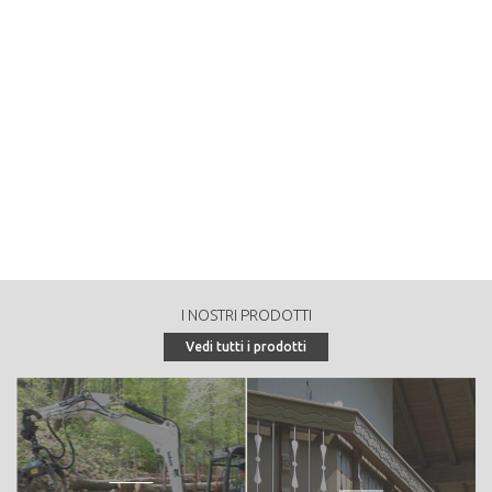
0
Massa legnosa per ettaro dell'area produttiva (provvigione in
mc/ha):
0
Tasso di crescita annuale del bosco, di tutta la superficie
produttiva (incremento corrente totale in mc):
0
Tasso di crescita annuale del bosco, per ettaro (incremento
corrente in mc/ha):
Massa legnosa destinata alle utilizzazioni nel decennio (ripresa
decennale in mc):
I NOSTRI PRODOTTI
0
Vedi tutti i prodotti
Massa legnosa annuale destinata alle utilizzazioni (ripresa
annuale in mc/anno):
0
Tipologia di vendita:
Peculiarità o particolarità della proprietà forestale: