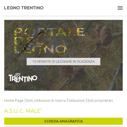
PORTALE
DEL
LEGNO
COMUNE DI GIUSTINO
Quantità
647,000 m³
Data scadenza
10/08/2026 11:00:00
10 VENDITE DI LEGNAME IN SCADENZA
LEGGI TUTTO
|
|
|
Home Page
Enti, istituzioni
& ricerca
Istituzioni
Enti proprietari
A.S.U.C. MALE'
SCHEDA ANAGRAFICA