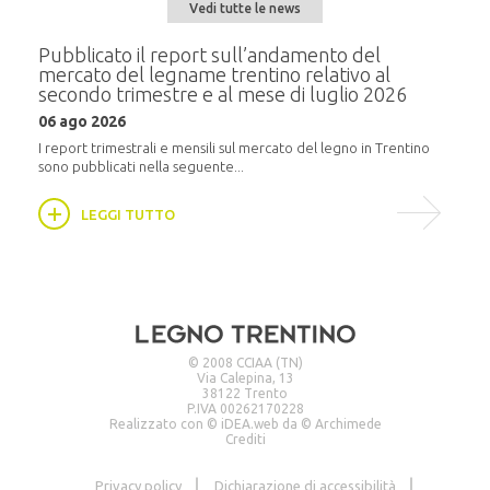
Vedi tutte le news
e del
Pubblicato il report sull’andamento del
Semi
mercato del legname trentino relativo al
alla
secondo trimestre e al mese di luglio 2026
20 m
06 ago 2026
i
In pr
16:30,
I report trimestrali e mensili sul mercato del legno in Trentino
sono pubblicati nella seguente...
LEGGI TUTTO
© 2008 CCIAA (TN)
Via Calepina, 13
38122 Trento
P.IVA 00262170228
Realizzato con ©
iDEA.web
da ©
Archimede
Crediti
Privacy policy
Dichiarazione di accessibilità