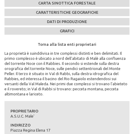
CARTA SINOTTICA FORESTALE
CARATTERISTICHE GEOGRAFICHE
DATI DI PRODUZIONE
GRAFICI
Torna alla lista enti proprietari
Torna alla lista enti proprietari
Torna alla lista enti proprietari
Torna alla lista enti proprietari
Torna alla lista enti proprietari
La proprietà è suinddivisa in tre complessi distinti e ben delimitati. Il
Caratteristiche Stazionali:
PEFC n°:
Massa legnosa ad ettaro:
primo complesso è ubicato a nord dell'abitato di Malè alla confluenza
Altitudine Minima: 680
PEFC/18-21-02/180
del torrente Noce con il Rabbies. Il secondo si estende sulla destra
Altitudine Massima: 2020
orografica del torrente Noce, sulle pendici settentrionali del Monte
Altitudine Prevalente: 1355
Scadenza del piano di assestamento:
Peller. Il terzo è situato in Val di Rabbi, sulla destra idrografica del
Scarica la mappa sinottica forestale del comune di
Esposizione: nord, nord/ovest
2004-2013
Rabbies, ed interessa il bacino del Rio Ragaiolo estendendosi sui
A.S.U.C. Male'
versanti della Val Maleda. Nei primi due complessi si trovano l'abieteto
Caratteristiche Geologiche:
Superficie di proprietà totale (in ettari):
e il rovereto; in Val di Rabbi si trovano: pecceta montana, pecceta
Substrato Geologico: micascisti, calcari marnosi
1306
altimontana e lariceto.
cliccando qui
Superficie della fustaia di produzione (in ettari):
644
PROPRIETARIO
A.S.U.C. Male'
Composizione specie principali (in %):
abete rosso 56% abete bianco 19% larice 24% pino nero 1%
INDIRIZZO
Piazza Regina Elena 17