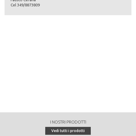
0
Cel 349/8873809
Massa legnosa per ettaro dell'area produttiva (provvigione in
mc/ha):
0
Tasso di crescita annuale del bosco, di tutta la superficie
produttiva (incremento corrente totale in mc):
0
Tasso di crescita annuale del bosco, per ettaro (incremento
corrente in mc/ha):
0
Massa legnosa destinata alle utilizzazioni nel decennio (ripresa
decennale in mc):
0
Massa legnosa annuale destinata alle utilizzazioni (ripresa
annuale in mc/anno):
0
I NOSTRI PRODOTTI
Tipologia di vendita:
Vedi tutti i prodotti
in piedi