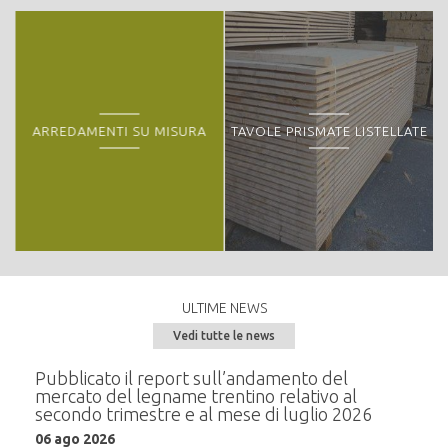
Peculiarità o particolarità della proprietà forestale:
- Parco Adamello-Brenta - faggio, zona pascolo Malga Val Agola
ARREDAMENTI SU MISURA
TAVOLE PRISMATE LISTELLATE
ULTIME NEWS
Vedi tutte le news
e del
Pubblicato il report sull’andamento del
Semi
mercato del legname trentino relativo al
alla
secondo trimestre e al mese di luglio 2026
20 m
06 ago 2026
i
In pr