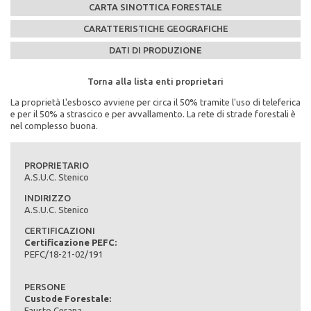
CARTA SINOTTICA FORESTALE
CARATTERISTICHE GEOGRAFICHE
DATI DI PRODUZIONE
Torna alla lista enti proprietari
Torna alla lista enti proprietari
Torna alla lista enti proprietari
Torna alla lista enti proprietari
La proprietà L'esbosco avviene per circa il 50% tramite l'uso di teleferica
PEFC n°:
e per il 50% a strascico e per avvallamento. La rete di strade forestali è
PEFC/18-21-02/191
nel complesso buona.
Scadenza del piano di assestamento:
PROPRIETARIO
Superficie di proprietà totale (in ettari):
A.S.U.C. Stenico
0
INDIRIZZO
Superficie della fustaia di produzione (in ettari):
A.S.U.C. Stenico
0
CERTIFICAZIONI
Certificazione PEFC:
Composizione specie principali (in %):
PEFC/18-21-02/191
Tipo di bosco:
PERSONE
Massa legnosa complessiva dell'area produttiva (provvigione
Custode Forestale:
totale in mc):
Fausto Cerana