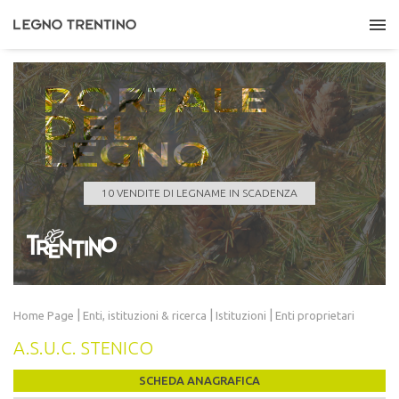
PORTALE
DEL
LEGNO
COMUNE DI GIUSTINO
Quantità
647,000 m³
Data scadenza
10/08/2026 11:00:00
10 VENDITE DI LEGNAME IN SCADENZA
LEGGI TUTTO
|
|
|
Home Page
Enti, istituzioni
& ricerca
Istituzioni
Enti proprietari
A.S.U.C. STENICO
SCHEDA ANAGRAFICA