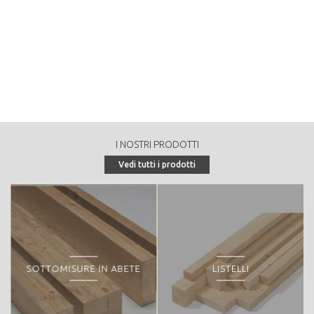
Massa legnosa per ettaro dell'area produttiva (provvigione in
mc/ha):
0
Tasso di crescita annuale del bosco, di tutta la superficie
produttiva (incremento corrente totale in mc):
0
Tasso di crescita annuale del bosco, per ettaro (incremento
corrente in mc/ha):
I NOSTRI PRODOTTI
0
Vedi tutti i prodotti
Massa legnosa destinata alle utilizzazioni nel decennio (ripresa
decennale in mc):
0
Massa legnosa annuale destinata alle utilizzazioni (ripresa
annuale in mc/anno):
0
SOTTOMISURE IN ABETE
LISTELLI
Tipologia di vendita:
Peculiarità o particolarità della proprietà forestale: