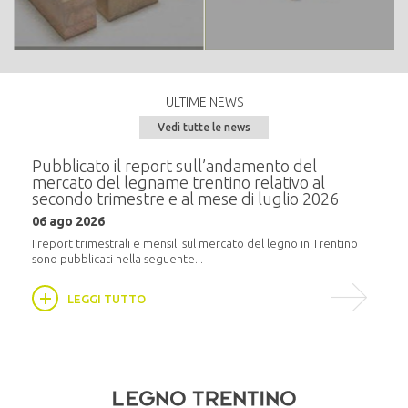
ULTIME NEWS
Vedi tutte le news
e del
Pubblicato il report sull’andamento del
Semi
mercato del legname trentino relativo al
alla
secondo trimestre e al mese di luglio 2026
20 m
06 ago 2026
i
In pr
16:30,
I report trimestrali e mensili sul mercato del legno in Trentino
sono pubblicati nella seguente...
LEGGI TUTTO