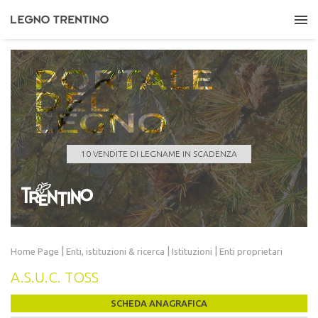
PORTALE
DEL
LEGNO
ASUC DI LONA
Quantità
121,000 m³
Data scadenza
24/08/2026 11:00:00
10 VENDITE DI LEGNAME IN SCADENZA
LEGGI TUTTO
|
|
|
Home Page
Enti, istituzioni
& ricerca
Istituzioni
Enti proprietari
A.S.U.C. TOSS
SCHEDA ANAGRAFICA