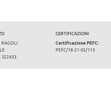
ZO
CERTIFICAZIONI
e RAGOLI
Certificazione PEFC:
LE
PEFC/18-21-02/113
5 322433
ari):
iva (provvigione totale in mc):