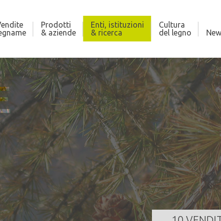
endite
Prodotti
Enti, istituzioni
Cultura
legname
& aziende
& ricerca
del legno
New
E
LONA
CO
121,000 m³
Qua
za
24/08/2026 11:00:00
Dat
GI TUTTO
10 VENDI