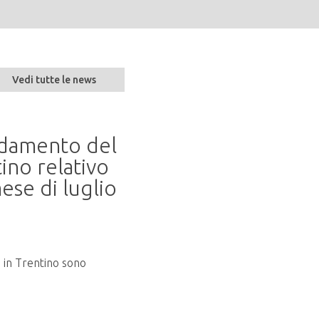
Vedi tutte le news
andamento del
Seminario “Parlare 
ino relativo
naturalità alla resil
ese di luglio
20 mag 2026
In programma martedì 9 giugno 2026
presso la Sala Conferenze del...
o in Trentino sono
LEGGI TUTTO