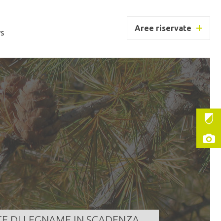
Aree riservate
s
MUNE DI GIUSTINO
ntità
647,000 m³
a scadenza
10/08/2026 11:00:00
LEGGI TUTTO
TE DI LEGNAME IN SCADENZA