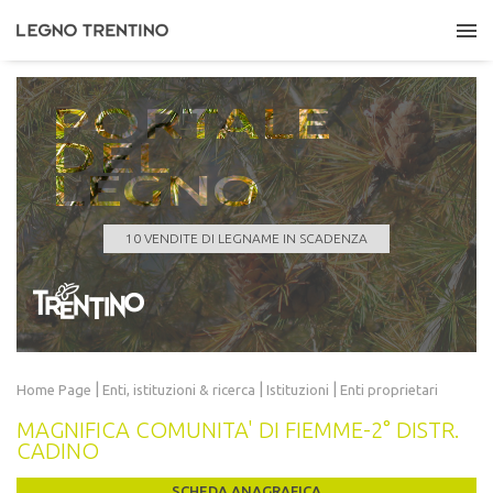
PORTALE
DEL
LEGNO
COMUNE DI GIUSTINO
Quantità
647,000 m³
Data scadenza
10/08/2026 11:00:00
10 VENDITE DI LEGNAME IN SCADENZA
LEGGI TUTTO
|
|
|
Home Page
Enti, istituzioni
& ricerca
Istituzioni
Enti proprietari
MAGNIFICA COMUNITA' DI FIEMME-2° DISTR.
CADINO
SCHEDA ANAGRAFICA