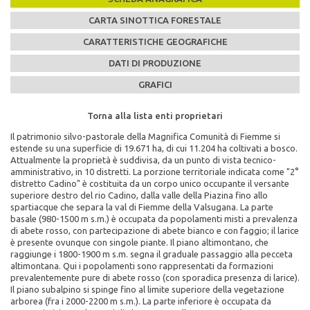
CARTA SINOTTICA FORESTALE
CARATTERISTICHE GEOGRAFICHE
DATI DI PRODUZIONE
GRAFICI
Torna alla lista enti proprietari
Torna alla lista enti proprietari
Torna alla lista enti proprietari
Torna alla lista enti proprietari
Torna alla lista enti proprietari
Il patrimonio silvo-pastorale della Magnifica Comunità di Fiemme si
Caratteristiche Stazionali:
PEFC n°:
Specie Legnose:
estende su una superficie di 19.671 ha, di cui 11.204 ha coltivati a bosco.
Altitudine Minima: 940
PEFC/18-41-24
Attualmente la proprietà è suddivisa, da un punto di vista tecnico-
Altitudine Massima: 2250
amministrativo, in 10 distretti. La porzione territoriale indicata come "2°
Altitudine Prevalente: 1662
FSC n°:
distretto Cadino" è costituita da un corpo unico occupante il versante
Scarica la mappa sinottica forestale del comune di
Esposizione: sud/ovest, ovest
FSC IT08/0714
superiore destro del rio Cadino, dalla valle della Piazina fino allo
MAGNIFICA COMUNITA' DI FIEMME-2° DISTR. CADINO
spartiacque che separa la val di Fiemme della Valsugana. La parte
Caratteristiche Geologiche:
Scadenza del piano di assestamento:
basale (980-1500 m s.m.) è occupata da popolamenti misti a prevalenza
Substrato Geologico: riolite (porfido)
2001-2010
di abete rosso, con partecipazione di abete bianco e con faggio; il larice
cliccando qui
è presente ovunque con singole piante. Il piano altimontano, che
Superficie di proprietà totale (in ettari):
raggiunge i 1800-1900 m s.m. segna il graduale passaggio alla pecceta
3004
altimontana. Qui i popolamenti sono rappresentati da formazioni
prevalentemente pure di abete rosso (con sporadica presenza di larice).
Superficie della fustaia di produzione (in ettari):
Il piano subalpino si spinge fino al limite superiore della vegetazione
arborea (fra i 2000-2200 m s.m.). La parte inferiore è occupata da
1643