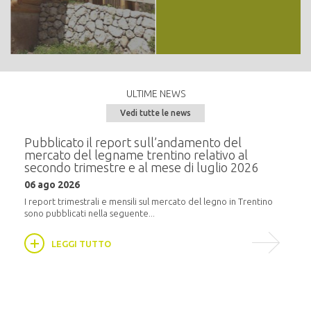
ULTIME NEWS
Vedi tutte le news
e del
Pubblicato il report sull’andamento del
Semi
mercato del legname trentino relativo al
alla
secondo trimestre e al mese di luglio 2026
20 m
06 ago 2026
i
In pr
16:30,
I report trimestrali e mensili sul mercato del legno in Trentino
sono pubblicati nella seguente...
LEGGI TUTTO