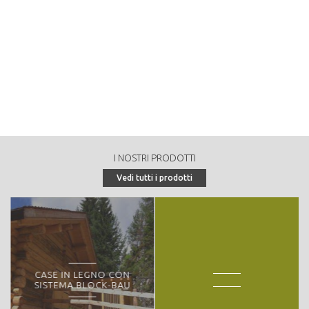
80000
Massa legnosa annuale destinata alle utilizzazioni (ripresa
annuale in mc/anno):
8000
Tipologia di vendita:
Peculiarità o particolarità della proprietà forestale:
- biotopo del "Lago delle Buse"
I NOSTRI PRODOTTI
Vedi tutti i prodotti
CASE IN LEGNO CON
SISTEMA BLOCK-BAU