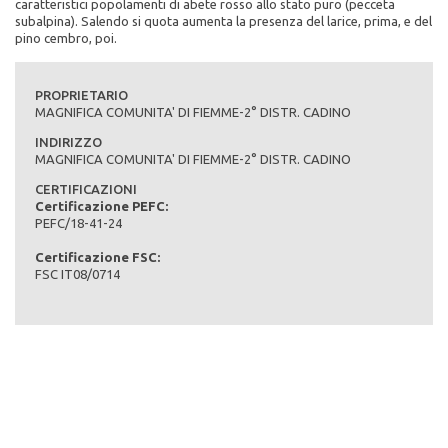
caratteristici popolamenti di abete rosso allo stato puro (pecceta
subalpina). Salendo si quota aumenta la presenza del larice, prima, e del
Composizione specie principali (in %):
pino cembro, poi.
abete rosso 87% abete bianco 4% larice 4% pino cembro 5%
Tipo di bosco:
Massa legnosa ad ettaro:
PROPRIETARIO
fustaia
MAGNIFICA COMUNITA' DI FIEMME-2° DISTR. CADINO
Massa legnosa complessiva dell'area produttiva (provvigione
INDIRIZZO
totale in mc):
MAGNIFICA COMUNITA' DI FIEMME-2° DISTR. CADINO
593361
CERTIFICAZIONI
Certificazione PEFC:
Massa legnosa per ettaro dell'area produttiva (provvigione in
PEFC/18-41-24
mc/ha):
386
Certificazione FSC:
FSC IT08/0714
Tasso di crescita annuale del bosco, di tutta la superficie
produttiva (incremento corrente totale in mc):
10889
Tasso di crescita annuale del bosco, per ettaro (incremento
corrente in mc/ha):
7,08
Accrescimenti e utilizzazioni:
Massa legnosa destinata alle utilizzazioni nel decennio (ripresa
decennale in mc):