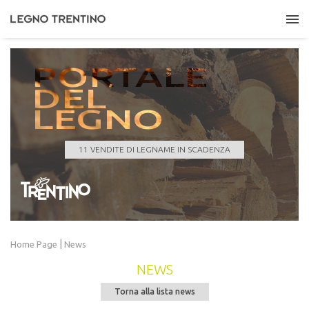
PORTALE
DEL
LEGNO
COMUNE DI CROVIANA
Quantità
410,000 m³
Data scadenza
25/08/2026 11:00:00
11 VENDITE DI LEGNAME IN SCADENZA
LEGGI TUTTO
|
Home Page
News
NEWS
Torna alla lista news