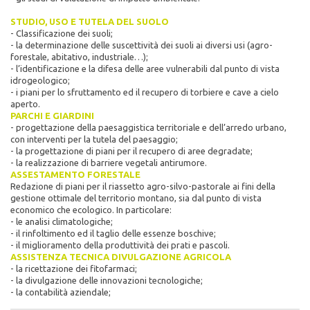
STUDIO, USO E TUTELA DEL SUOLO
- Classificazione dei suoli;
- la determinazione delle suscettività dei suoli ai diversi usi (agro-
forestale, abitativo, industriale…);
- l’identificazione e la difesa delle aree vulnerabili dal punto di vista
idrogeologico;
- i piani per lo sfruttamento ed il recupero di torbiere e cave a cielo
aperto.
PARCHI E GIARDINI
- progettazione della paesaggistica territoriale e dell’arredo urbano,
con interventi per la tutela del paesaggio;
- la progettazione di piani per il recupero di aree degradate;
- la realizzazione di barriere vegetali antirumore.
ASSESTAMENTO FORESTALE
Redazione di piani per il riassetto agro-silvo-pastorale ai fini della
gestione ottimale del territorio montano, sia dal punto di vista
economico che ecologico. In particolare:
- le analisi climatologiche;
- il rinfoltimento ed il taglio delle essenze boschive;
- il miglioramento della produttività dei prati e pascoli.
ASSISTENZA TECNICA DIVULGAZIONE AGRICOLA
- la ricettazione dei fitofarmaci;
- la divulgazione delle innovazioni tecnologiche;
- la contabilità aziendale;