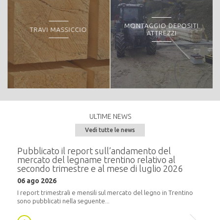
MONTAGGIO DEPOSITI
TRAVI MASSICCIO
ATTREZZI
ULTIME NEWS
Vedi tutte le news
e del
Pubblicato il report sull’andamento del
Semi
mercato del legname trentino relativo al
alla
secondo trimestre e al mese di luglio 2026
20 m
06 ago 2026
i
In pr
16:30,
I report trimestrali e mensili sul mercato del legno in Trentino
sono pubblicati nella seguente...