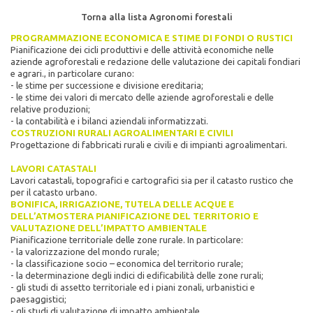
Torna alla lista Agronomi forestali
PROGRAMMAZIONE ECONOMICA E STIME DI FONDI O RUSTICI
Pianificazione dei cicli produttivi e delle attività economiche nelle
aziende agroforestali e redazione delle valutazione dei capitali fondiari
e agrari., in particolare curano:
- le stime per successione e divisione ereditaria;
- le stime dei valori di mercato delle aziende agroforestali e delle
relative produzioni;
- la contabilità e i bilanci aziendali informatizzati.
COSTRUZIONI RURALI AGROALIMENTARI E CIVILI
Progettazione di fabbricati rurali e civili e di impianti agroalimentari.
LAVORI CATASTALI
Lavori catastali, topografici e cartografici sia per il catasto rustico che
per il catasto urbano.
BONIFICA, IRRIGAZIONE, TUTELA DELLE ACQUE E
DELL’ATMOSTERA PIANIFICAZIONE DEL TERRITORIO E
VALUTAZIONE DELL’IMPATTO AMBIENTALE
Pianificazione territoriale delle zone rurale. In particolare:
- la valorizzazione del mondo rurale;
- la classificazione socio – economica del territorio rurale;
- la determinazione degli indici di edificabilità delle zone rurali;
- gli studi di assetto territoriale ed i piani zonali, urbanistici e
paesaggistici;
- gli studi di valutazione di impatto ambientale.