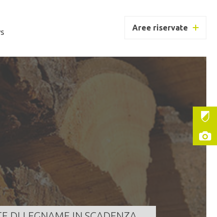
Aree riservate
s
UC BORZAGO
ntità
186,000 m³
a scadenza
07/08/2026 11:30:00
LEGGI TUTTO
TE DI LEGNAME IN SCADENZA