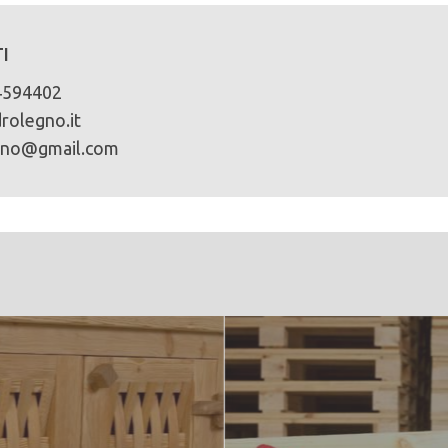
I
4594402
rolegno.it
gno@gmail.com