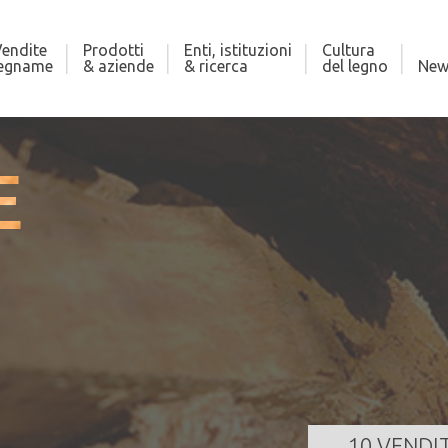
endite
Prodotti
Enti, istituzioni
Cultura
legname
& aziende
& ricerca
del legno
New
E
ALÙ DEL FERSINA
AS
225,000 m³
Qua
za
19/08/2026 11:00:00
Dat
GI TUTTO
10 VENDI