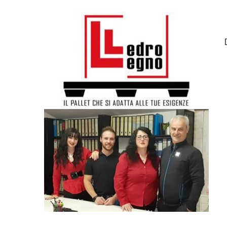
PALLETS IN LEGNO STANDARD E SU MISURA - 
Materie prime:
LEGNO
Lavorazioni:
SMUSSO,STAMPA LOGO,STERILIZZAZION
Accetto la nota informativa
visibile qui