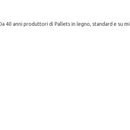
Imballaggi industriali e ortofrutticoli
Da 40 anni produttori di Pallets in legno, standard e su mi
E HT