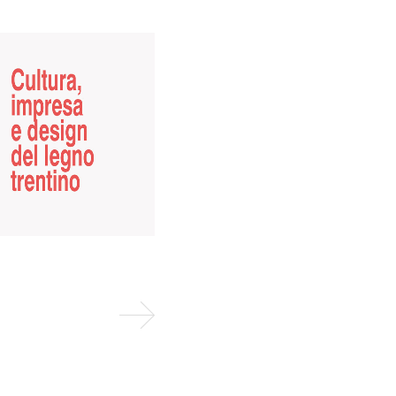
ER
Asta di legname di
pregio nella
ONE
foresta demaniale
di Paneveggio
20 gen 2025
Venerdì 24 gennaio 2025. Vi sono
pochi luoghi sull’arco alpino dove
l’abete rosso trova le...
LEGGI TUTTO