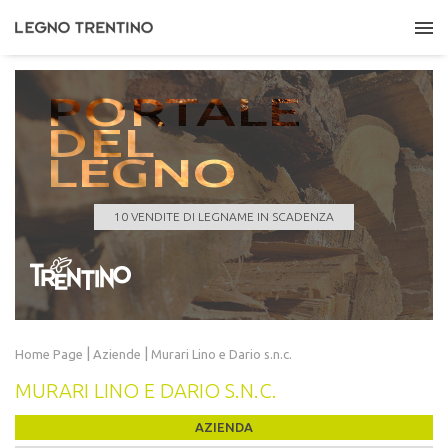
PORTALE
DEL
LEGNO
COMUNE DI GIUSTINO
Quantità
647,000 m³
Data scadenza
10/08/2026 11:00:00
10 VENDITE DI LEGNAME IN SCADENZA
LEGGI TUTTO
|
|
Home Page
Aziende
Murari Lino e Dario s.n.c.
MURARI LINO E DARIO S.N.C.
AZIENDA