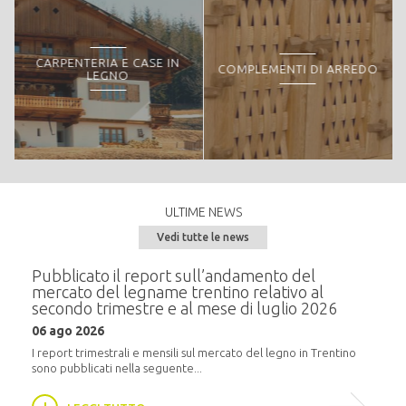
RICHIEDI PREVENTIVO
CARPENTERIA E CASE IN
COMPLEMENTI DI ARREDO
LEGNO
ULTIME NEWS
Scale e arredamento - Complementi di arredo
Vedi tutte le news
Le scale ed i mobili sono realizzati anch'essi con legno di prima scelta e
progettati su misura degli ambienti dove vengono inseriti.
e del
Pubblicato il report sull’andamento del
Semi
mercato del legname trentino relativo al
alla
secondo trimestre e al mese di luglio 2026
RICHIEDI PREVENTIVO
20 m
06 ago 2026
i
In pr
16:30,
I report trimestrali e mensili sul mercato del legno in Trentino
sono pubblicati nella seguente...