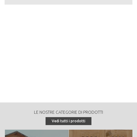
una vasta gamma di colori e tinte.
Materie prime:
Lamellare di abete, larice o rovere; profili in alluminio
Certificato prodotto:
UNI EN 14351-1:2006+A1:2010
RICHIEDI PREVENTIVO
Porte interne - Serramenti
LE NOSTRE CATEGORIE DI PRODOTTI
Vedi tutti i prodotti
La nostra falegnameria dispone di numerose tipologie di porte interne
eseguite in legno massiccio e/o impiallaciato dalle caratteristiche
moderne, classiche o rustiche, secondo lo stile di ogni abitazione.