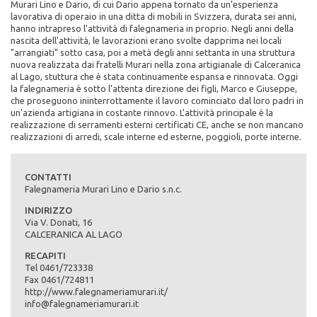
Murari Lino e Dario, di cui Dario appena tornato da un'esperienza
scomparsa.
lavorativa di operaio in una ditta di mobili in Svizzera, durata sei anni,
hanno intrapreso l'attività di falegnameria in proprio. Negli anni della
Materie prime:
nascita dell'attività, le lavorazioni erano svolte dapprima nei locali
Lamellare di abete, larice o rovere
"arrangiati" sotto casa, poi a metà degli anni settanta in una struttura
Certificato prodotto:
nuova realizzata dai fratelli Murari nella zona artigianale di Calceranica
UNI EN 14351-1:2006+A1:2010
al Lago, stuttura che è stata continuamente espansa e rinnovata. Oggi
la falegnameria è sotto l'attenta direzione dei figli, Marco e Giuseppe,
RICHIEDI PREVENTIVO
che proseguono ininterrottamente il lavoro cominciato dal loro padri in
un'azienda artigiana in costante rinnovo. L'attività principale è la
realizzazione di serramenti esterni certificati CE, anche se non mancano
realizzazioni di arredi, scale interne ed esterne, poggioli, porte interne.
CONTATTI
Falegnameria Murari Lino e Dario s.n.c.
INDIRIZZO
Via V. Donati, 16
CALCERANICA AL LAGO
RECAPITI
Finestre in legno/alluminio - Serramenti
Tel 0461/723338
Le finestre "Martina" sono realizzate mediante la copertura dell'infisso
Fax 0461/724811
in legno con telai in alluminio, per preservare il legno dagli agenti
http://www.falegnameriamurari.it/
atomosferici, rendendo praticamente nullo ogni successivo intervendo
info@falegnameriamurari.it
di riverniciatura. Anche nelle finestre mod. "Martina" sono disponibili