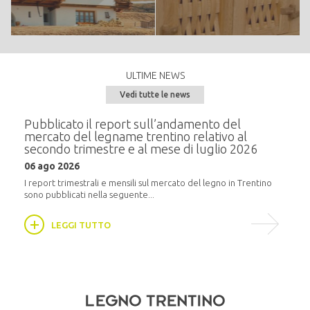
ULTIME NEWS
Vedi tutte le news
camere - Mobili in legno
e del
Pubblicato il report sull’andamento del
Semi
mercato del legname trentino relativo al
alla
RICHIEDI PREVENTIVO
secondo trimestre e al mese di luglio 2026
20 m
06 ago 2026
i
In pr
16:30,
I report trimestrali e mensili sul mercato del legno in Trentino
sono pubblicati nella seguente...
LEGGI TUTTO
soffitti - Carpenteria e case in legno