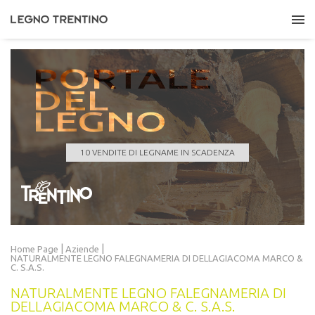
PORTALE
DEL
LEGNO
COMUNE DI GIUSTINO
Quantità
647,000 m³
Data scadenza
10/08/2026 11:00:00
10 VENDITE DI LEGNAME IN SCADENZA
LEGGI TUTTO
|
|
Home Page
Aziende
NATURALMENTE LEGNO FALEGNAMERIA DI DELLAGIACOMA MARCO &
C. S.A.S.
NATURALMENTE LEGNO FALEGNAMERIA DI
DELLAGIACOMA MARCO & C. S.A.S.