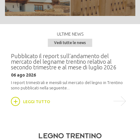
potere calorico e con residuo minimo di ceneri; è totalmente esente da
polveri e ricavato esclusivamente da trucioli di abete scortecciato senza
alcun tipo di additivi leganti. I severi test che lo certificano ne
garantiscono la qualità ed efficienza
Materie prime:
Trucioli di Legno provenienti dalla nostra segheria
ULTIME NEWS
Certificato prodotto:
Vedi tutte le news
EN PLUS A1
e del
Pubblicato il report sull’andamento del
Semi
RICHIEDI PREVENTIVO
mercato del legname trentino relativo al
alla
secondo trimestre e al mese di luglio 2026
20 m
06 ago 2026
i
In pr
16:30,
I report trimestrali e mensili sul mercato del legno in Trentino
sono pubblicati nella seguente...
LEGGI TUTTO
Tavole - Semilavorati
La segheria, partendo dal tronco, è specializzata nella produzione di