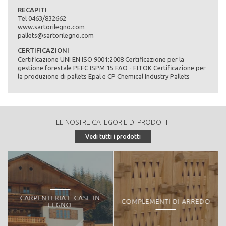
casse ed imballaggi speciali customizzati sulla base delle esigenze
RECAPITI
specifiche del cliente
Tel 0463/832662
www.sartorilegno.com
Materie prime:
pallets@sartorilegno.com
Legno proveniente quasi esclusivamente dai boschi del Trentino
Lavorazioni:
CERTIFICAZIONI
Certificazione UNI EN ISO 9001:2008 Certificazione per la
Trattamento termico HT a norma ISPM 15 FAO - trattameno di
gestione forestale PEFC ISPM 15 FAO - FITOK Certificazione per
essicazione
la produzione di pallets Epal e CP Chemical Industry Pallets
RICHIEDI PREVENTIVO
LE NOSTRE CATEGORIE DI PRODOTTI
Vedi tutti i prodotti
CARPENTERIA E CASE IN
COMPLEMENTI DI ARREDO
Pellet - Scarti per produzione energetica
LEGNO
SartoriLegno Pellet è un prodotto certificato EN PLUS A1 ad alto