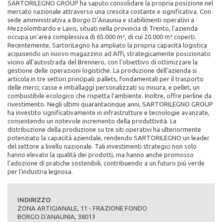
SARTORILEGNO GROUP ha saputo consolidare la propria posizione nel
PERSONALIZZATO con misure e caratteristiche diverse, oppure
mercato nazionale attraverso una crescita costante e significativa. Con
realizzare un PALLET SU MISURA.
sede amministrativa a Borgo D’Anaunia e stabilimenti operativi a
Mezzolombardo e Lavis, situati nella provincia di Trento, l’azienda
Materie prime:
occupa un'area complessiva di 65.000 m², di cui 20.000 m² coperti.
Legno proveniente quasi esclusivamente dai boschi del Trentino
Recentemente, SartoriLegno ha ampliato la propria capacità logistica
Lavorazioni:
acquisendo un nuovo magazzino ad Affi, strategicamente posizionato
Trattamento termico HT a norma ISPM 15 FAO - trattameno di
vicino all'autostrada del Brennero, con l’obiettivo di ottimizzare la
essicazione
gestione delle operazioni logistiche. La produzione dell’azienda si
articola in tre settori principali: pallets, fondamentali per il trasporto
RICHIEDI PREVENTIVO
delle merci; casse e imballaggi personalizzati su misura, e pellet, un
combustibile ecologico che rispetta l’ambiente. Inoltre, offre perline da
rivestimento. Negli ultimi quarantacinque anni, SARTORILEGNO GROUP
ha investito significativamente in infrastrutture e tecnologie avanzate,
consentendo un notevole incremento della produttività. La
distribuzione della produzione su tre siti operativi ha ulteriormente
potenziato la capacità aziendale, rendendo SARTORILEGNO un leader
del settore a livello nazionale. Tali investimenti strategici non solo
hanno elevato la qualità dei prodotti, ma hanno anche promosso
l’adozione di pratiche sostenibili, contribuendo a un futuro più verde
per l’industria legnosa.
Casse, Maxi Pallet, Imballaggi su misura - Imballaggi industriali
INDIRIZZO
e ortofrutticoli
ZONA ARTIGIANALE, 11 - FRAZIONE FONDO
BORGO D'ANAUNIA, 38013
La gamma prodotti SartoriLegno si completa di pallet fuori standard,