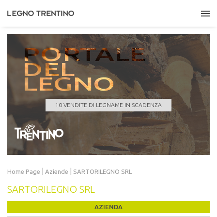
PORTALE
DEL
LEGNO
ASUC DI LONA
Quantità
121,000 m³
Data scadenza
24/08/2026 11:00:00
10 VENDITE DI LEGNAME IN SCADENZA
LEGGI TUTTO
|
|
Home Page
Aziende
SARTORILEGNO SRL
SARTORILEGNO SRL
AZIENDA