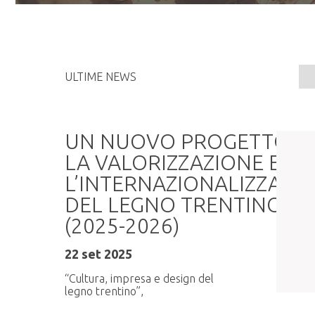
ULTIME NEWS
a
UN NUOVO PROGETTO P
ASUC BORZAGO
LA VALORIZZAZIONE E
Quantità
186,000 m³
L’INTERNAZIONALIZZAZI
Data scadenza
07/08/2026 11
DEL LEGNO TRENTINO
6:30,
(2025-2026)
22 set 2025
“Cultura, impresa e design del
legno trentino”,
LEGGI TUTTO