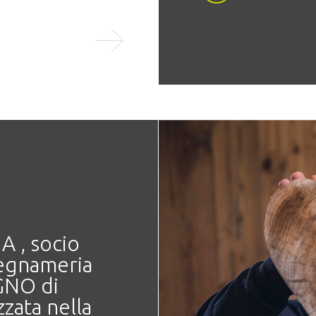
LEGGI TUTTO
, socio
legnameria
NO di
zata nella