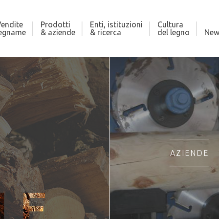
endite
Prodotti
Enti, istituzioni
Cultura
legname
& aziende
& ricerca
del legno
New
AZIENDE
LE