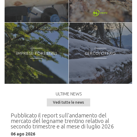
IMPRESE FORESTALI
CERCO/OFFRO
ULTIME NEWS
Vedi tutte le news
e del
Pubblicato il report sull’andamento del
Semi
mercato del legname trentino relativo al
alla
secondo trimestre e al mese di luglio 2026
20 m
06 ago 2026
i
In pr