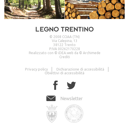
© 2008 CCIAA (TN)
Via Calepina, 13
38122 Trento
P.IVA 00262170228
Realizzato con ©
iDEA.web
da ©
Archimede
Crediti
Privacy policy
Dichiarazione di accessibilità
Obiettivi di accessibilità
Newsletter