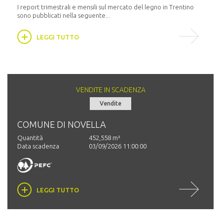
16:30,
I report trimestrali e mensili sul mercato del legno in Trentino
sono pubblicati nella seguente...
LEGGI TUTTO
VENDITE IN SCADENZA
Vendite
COMUNE DI NOVELLA
COM
Quantità
452,558 m³
Quant
Data scadenza
03/09/2026 11:00:00
Data 
LEGGI TUTTO